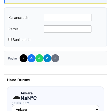
Kullanıcı adı:
Parola:
Beni hatırla
Paylaş:
Hava Durumu
☁
Ankara
NaN°C
ŞEHIR SEÇ