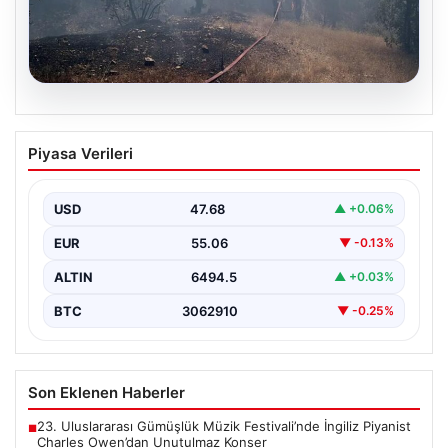
06.08.2026
Bursa’daki orman yangını kontrol altında
Piyasa Verileri
USD
47.68
▲ +0.06%
EUR
55.06
▼ -0.13%
ALTIN
6494.5
▲ +0.03%
BTC
3062910
▼ -0.25%
Son Eklenen Haberler
23. Uluslararası Gümüşlük Müzik Festivali’nde İngiliz Piyanist
■
Charles Owen’dan Unutulmaz Konser