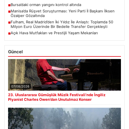
Bursa’daki orman yangını kontrol altında
■
Manisa’da Rüşvet Soruşturması: Yeni Parti İl Başkanı İlksen
■
Özalper Gözaltında
Fulham, Real Madrid’den İki Yıldız İle Anlaştı: Toplamda 50
■
Milyon Euro Üzerinde Bir Bedelle Transfer Gerçekleşti
Açık Hava Mutfakları ve Prestijli Yaşam Mekanları
■
Güncel
07/08/2026
23. Uluslararası Gümüşlük Müzik Festivali’nde İngiliz
Piyanist Charles Owen’dan Unutulmaz Konser