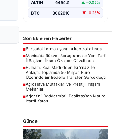
ALTIN
6494.5
▲ +0.03%
gözaltına…
BTC
3062910
▼ -0.25%
Son Eklenen Haberler
Bursa’daki orman yangını kontrol altında
■
Manisa’da Rüşvet Soruşturması: Yeni Parti
■
İl Başkanı İlksen Özalper Gözaltında
Fulham, Real Madrid’den İki Yıldız İle
■
Anlaştı: Toplamda 50 Milyon Euro
Üzerinde Bir Bedelle Transfer Gerçekleşti
Açık Hava Mutfakları ve Prestijli Yaşam
■
Mekanları
Arjantin’i Reddetmişti! Beşiktaş’tan Mauro
■
Icardi Kararı
Güncel