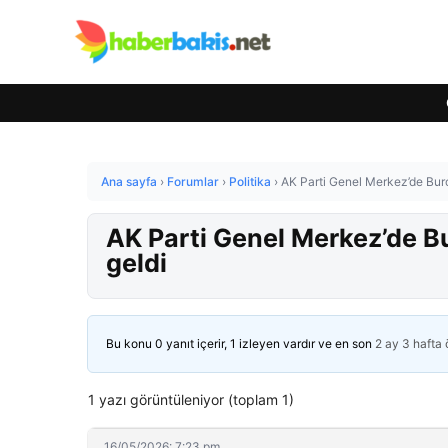
Ana sayfa
›
Forumlar
›
Politika
›
AK Parti Genel Merkez’de Burcu
AK Parti Genel Merkez’de Bur
geldi
Bu konu 0 yanıt içerir, 1 izleyen vardır ve en son
2 ay 3 hafta
1 yazı görüntüleniyor (toplam 1)
16/05/2026: 7:23 pm