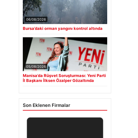
06/08/2026
Bursa’daki orman yangını kontrol altında
05/08/2026
Manisa’da Rüşvet Soruşturması: Yeni Parti
İl Başkanı İlksen Özalper Gözaltında
Son Eklenen Firmalar