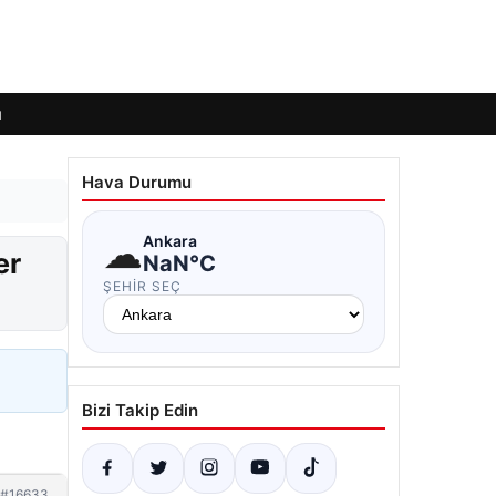
ı
Hava Durumu
☁
Ankara
er
NaN°C
ŞEHIR SEÇ
Bizi Takip Edin
#16633