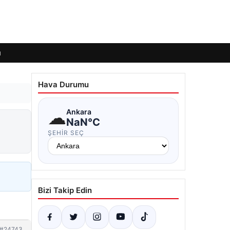
ı
Hava Durumu
☁
Ankara
NaN°C
ŞEHIR SEÇ
Bizi Takip Edin
#24743