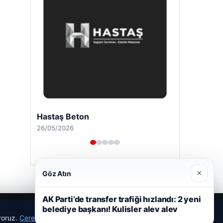
Hastaş Beton
26/05/2026
×
Göz Atın
AK Parti’de transfer trafiği hızlandı: 2 yeni
belediye başkanı! Kulisler alev alev
ıyoruz.
Çerez Politikamız
Reddet
Kabul Et