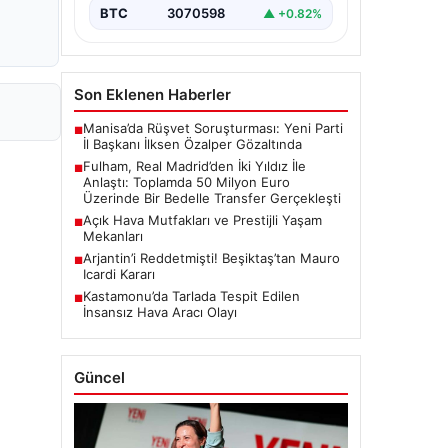
BTC
3070598
▲ +0.82%
Son Eklenen Haberler
Manisa’da Rüşvet Soruşturması: Yeni Parti
■
İl Başkanı İlksen Özalper Gözaltında
Fulham, Real Madrid’den İki Yıldız İle
■
Anlaştı: Toplamda 50 Milyon Euro
Üzerinde Bir Bedelle Transfer Gerçekleşti
Açık Hava Mutfakları ve Prestijli Yaşam
■
Mekanları
Arjantin’i Reddetmişti! Beşiktaş’tan Mauro
■
Icardi Kararı
Kastamonu’da Tarlada Tespit Edilen
■
İnsansız Hava Aracı Olayı
Güncel