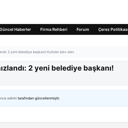
Güncel Haberler
Firma Rehberi
Forum
Çerez Politikas
landı: 2 yeni belediye başkanı! Kulisler alev alev
hızlandı: 2 yeni belediye başkanı!
önce
admin
tarafından güncellenmiştir.