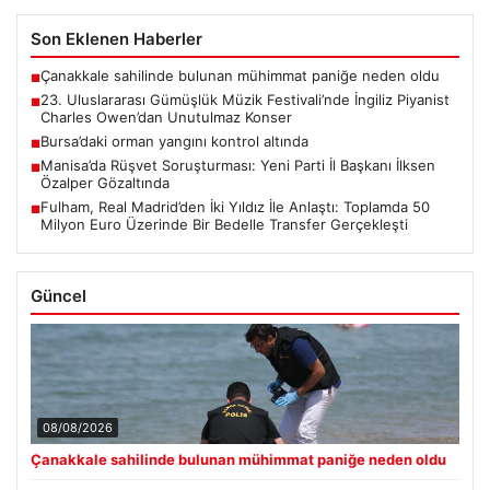
Son Eklenen Haberler
Çanakkale sahilinde bulunan mühimmat paniğe neden oldu
■
23. Uluslararası Gümüşlük Müzik Festivali’nde İngiliz Piyanist
■
Charles Owen’dan Unutulmaz Konser
Bursa’daki orman yangını kontrol altında
■
Manisa’da Rüşvet Soruşturması: Yeni Parti İl Başkanı İlksen
■
Özalper Gözaltında
Fulham, Real Madrid’den İki Yıldız İle Anlaştı: Toplamda 50
■
Milyon Euro Üzerinde Bir Bedelle Transfer Gerçekleşti
Güncel
08/08/2026
Çanakkale sahilinde bulunan mühimmat paniğe neden oldu