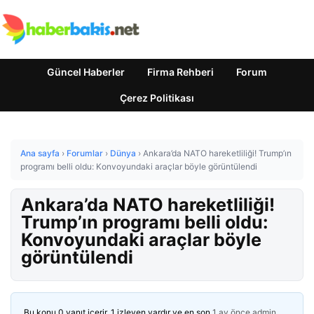
Güncel Haberler
Firma Rehberi
Forum
Çerez Politikası
Ana sayfa
›
Forumlar
›
Dünya
›
Ankara’da NATO hareketliliği! Trump’ın
programı belli oldu: Konvoyundaki araçlar böyle görüntülendi
Ankara’da NATO hareketliliği!
Trump’ın programı belli oldu:
Konvoyundaki araçlar böyle
görüntülendi
Bu konu 0 yanıt içerir, 1 izleyen vardır ve en son
1 ay önce
admin