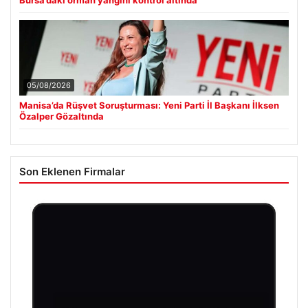
05/08/2026
Manisa’da Rüşvet Soruşturması: Yeni Parti İl Başkanı İlksen
Özalper Gözaltında
Son Eklenen Firmalar