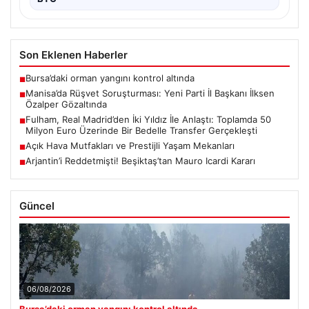
Son Eklenen Haberler
Bursa’daki orman yangını kontrol altında
■
Manisa’da Rüşvet Soruşturması: Yeni Parti İl Başkanı İlksen
■
Özalper Gözaltında
Fulham, Real Madrid’den İki Yıldız İle Anlaştı: Toplamda 50
■
Milyon Euro Üzerinde Bir Bedelle Transfer Gerçekleşti
Açık Hava Mutfakları ve Prestijli Yaşam Mekanları
■
Arjantin’i Reddetmişti! Beşiktaş’tan Mauro Icardi Kararı
■
Güncel
06/08/2026
Bursa’daki orman yangını kontrol altında