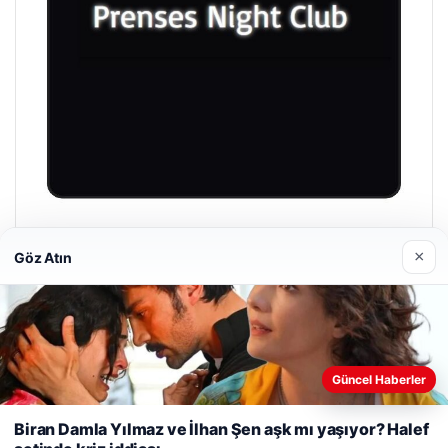
Prenses Night Club
×
Göz Atın
29/04/2026
Web sitemizi nasıl kullandığınızı daha iyi anlayabilmek,
Güncel Haberler
deneyiminizi kişiselleştirmek ve geliştirmek amacıyla çerezler
kullanıyoruz.
Çerez Politikamız
© 2026 Haber Bakış
Biran Damla Yılmaz ve İlhan Şen aşk mı yaşıyor? Halef