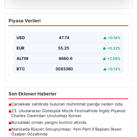
07.08.2026
23. Uluslararası Gümüşlük Müzik
Piyasa Verileri
Festivali’nde İngiliz Piyanist Charles
Owen’dan Unutulmaz Konser
USD
47.74
▲ +0.18%
Bodrum'un eşsiz atmosferinde düzenlenen 23.
Uluslararası Gümüşlük Müzik Festivali, bu yıl da
EUR
55.25
▲ +0.32%
sanatseverleri büyülemeye…
ALTIN
6660.6
▲ +2.59%
BTC
3093380
▲ +0.13%
Son Eklenen Haberler
Çanakkale sahilinde bulunan mühimmat paniğe neden oldu
■
23. Uluslararası Gümüşlük Müzik Festivali’nde İngiliz Piyanist
■
Charles Owen’dan Unutulmaz Konser
Bursa’daki orman yangını kontrol altında
■
Manisa’da Rüşvet Soruşturması: Yeni Parti İl Başkanı İlksen
■
Özalper Gözaltında