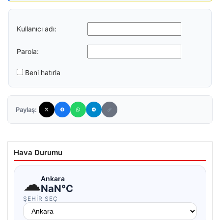
Kullanıcı adı:
Parola:
Beni hatırla
Paylaş:
Hava Durumu
☁
Ankara
NaN°C
ŞEHIR SEÇ