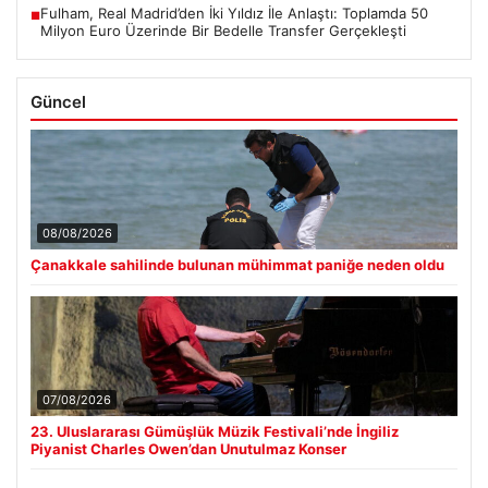
Fulham, Real Madrid’den İki Yıldız İle Anlaştı: Toplamda 50
■
Milyon Euro Üzerinde Bir Bedelle Transfer Gerçekleşti
Güncel
08/08/2026
Çanakkale sahilinde bulunan mühimmat paniğe neden oldu
07/08/2026
23. Uluslararası Gümüşlük Müzik Festivali’nde İngiliz
Piyanist Charles Owen’dan Unutulmaz Konser