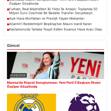
■
Özalper Gözaltında
Fulham, Real Madrid’den İki Yıldız İle Anlaştı: Toplamda 50
■
Milyon Euro Üzerinde Bir Bedelle Transfer Gerçekleşti
Açık Hava Mutfakları ve Prestijli Yaşam Mekanları
■
Arjantin’i Reddetmişti! Beşiktaş’tan Mauro Icardi Kararı
■
Kastamonu’da Tarlada Tespit Edilen İnsansız Hava Aracı Olayı
■
Güncel
05/08/2026
Manisa’da Rüşvet Soruşturması: Yeni Parti İl Başkanı İlksen
Özalper Gözaltında