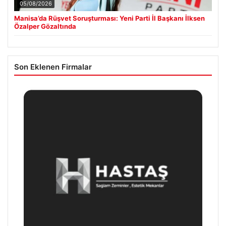
05/08/2026
Manisa’da Rüşvet Soruşturması: Yeni Parti İl Başkanı İlksen
Özalper Gözaltında
Son Eklenen Firmalar