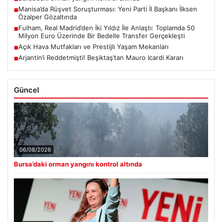
Manisa’da Rüşvet Soruşturması: Yeni Parti İl Başkanı İlksen
■
Özalper Gözaltında
Fulham, Real Madrid’den İki Yıldız İle Anlaştı: Toplamda 50
■
Milyon Euro Üzerinde Bir Bedelle Transfer Gerçekleşti
Açık Hava Mutfakları ve Prestijli Yaşam Mekanları
■
Arjantin’i Reddetmişti! Beşiktaş’tan Mauro Icardi Kararı
■
Güncel
06/08/2026
Bursa’daki orman yangını kontrol altında