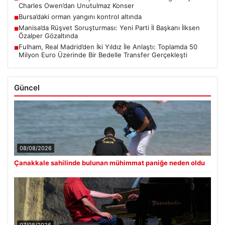
Charles Owen’dan Unutulmaz Konser
Bursa’daki orman yangını kontrol altında
■
Manisa’da Rüşvet Soruşturması: Yeni Parti İl Başkanı İlksen
■
Özalper Gözaltında
Fulham, Real Madrid’den İki Yıldız İle Anlaştı: Toplamda 50
■
Milyon Euro Üzerinde Bir Bedelle Transfer Gerçekleşti
Güncel
08/08/2026
Çanakkale sahilinde bulunan mühimmat paniğe neden oldu