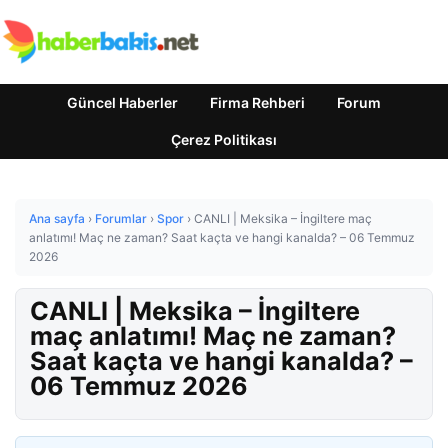
Güncel Haberler
Firma Rehberi
Forum
Çerez Politikası
Ana sayfa
›
Forumlar
›
Spor
›
CANLI | Meksika – İngiltere maç
anlatımı! Maç ne zaman? Saat kaçta ve hangi kanalda? – 06 Temmuz
2026
CANLI | Meksika – İngiltere
maç anlatımı! Maç ne zaman?
Saat kaçta ve hangi kanalda? –
06 Temmuz 2026