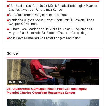
23. Uluslararası Gümüşlük Müzik Festivali’nde İngiliz Piyanist
■
Charles Owen’dan Unutulmaz Konser
Bursa’daki orman yangını kontrol altında
■
Manisa’da Rüşvet Soruşturması: Yeni Parti İl Başkanı İlksen
■
Özalper Gözaltında
Fulham, Real Madrid’den İki Yıldız İle Anlaştı: Toplamda 50
■
Milyon Euro Üzerinde Bir Bedelle Transfer Gerçekleşti
Açık Hava Mutfakları ve Prestijli Yaşam Mekanları
■
Güncel
07/08/2026
23. Uluslararası Gümüşlük Müzik Festivali’nde İngiliz
Piyanist Charles Owen’dan Unutulmaz Konser