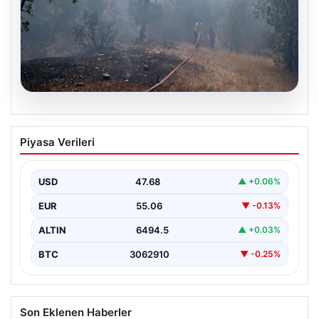
06.08.2026
Bursa’daki orman yangını kontrol altında
Piyasa Verileri
USD
47.68
▲ +0.06%
EUR
55.06
▼ -0.13%
ALTIN
6494.5
▲ +0.03%
BTC
3062910
▼ -0.25%
Son Eklenen Haberler