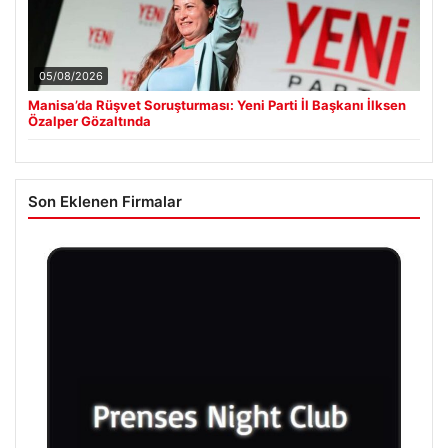
05/08/2026
Manisa’da Rüşvet Soruşturması: Yeni Parti İl Başkanı İlksen
Özalper Gözaltında
Son Eklenen Firmalar