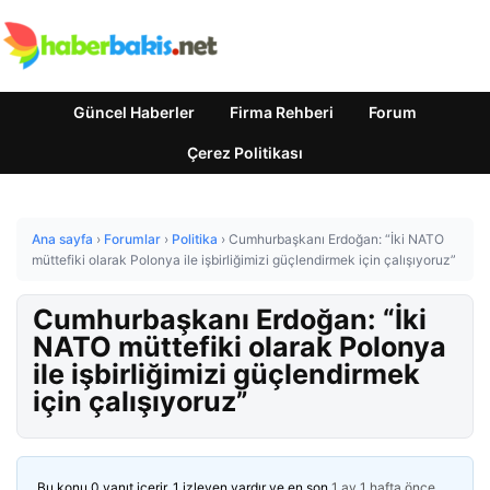
Güncel Haberler
Firma Rehberi
Forum
Çerez Politikası
Ana sayfa
›
Forumlar
›
Politika
›
Cumhurbaşkanı Erdoğan: “İki NATO
müttefiki olarak Polonya ile işbirliğimizi güçlendirmek için çalışıyoruz”
Cumhurbaşkanı Erdoğan: “İki
NATO müttefiki olarak Polonya
ile işbirliğimizi güçlendirmek
için çalışıyoruz”
Bu konu 0 yanıt içerir, 1 izleyen vardır ve en son
1 ay 1 hafta önce