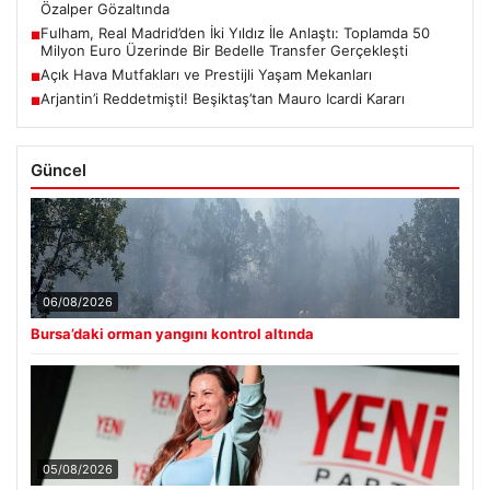
Özalper Gözaltında
Fulham, Real Madrid’den İki Yıldız İle Anlaştı: Toplamda 50
■
Milyon Euro Üzerinde Bir Bedelle Transfer Gerçekleşti
Açık Hava Mutfakları ve Prestijli Yaşam Mekanları
■
Arjantin’i Reddetmişti! Beşiktaş’tan Mauro Icardi Kararı
■
Güncel
06/08/2026
Bursa’daki orman yangını kontrol altında
05/08/2026