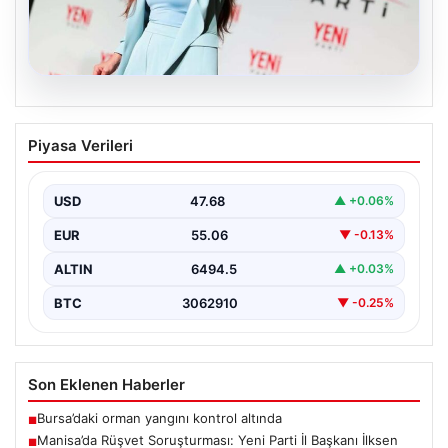
05.08.2026
Manisa’da Rüşvet Soruşturması: Yeni
Piyasa Verileri
Parti İl Başkanı İlksen Özalper
Gözaltında
USD
47.68
▲ +0.06%
Manisa'da yaşanan rüşvet operasyonu kapsamında
Yeni Parti Manisa İl Başkanı İlksen Özalper de
EUR
55.06
▼ -0.13%
gözaltına…
ALTIN
6494.5
▲ +0.03%
BTC
3062910
▼ -0.25%
Son Eklenen Haberler
Bursa’daki orman yangını kontrol altında
■
Manisa’da Rüşvet Soruşturması: Yeni Parti İl Başkanı İlksen
■