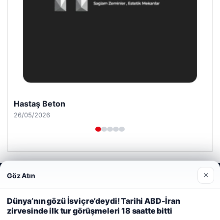
Prenses Night Club
29/04/2026
×
Göz Atın
Web sitemizi nasıl kullandığınızı daha iyi anlayabilmek,
deneyiminizi kişiselleştirmek ve geliştirmek amacıyla çerezler
© 2026 Haber Bakış
kullanıyoruz.
Çerez Politikamız
Dünya’nın gözü İsviçre’deydi! Tarihi ABD-İran
zirvesinde ilk tur görüşmeleri 18 saatte bitti
Reddet
Kabul Et
o