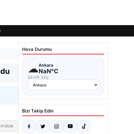
ı
Hava Durumu
☁
Ankara
ndu
NaN°C
ŞEHIR SEÇ
Bizi Takip Edin
#19596