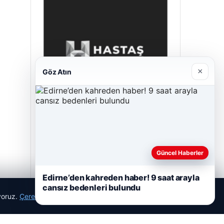
×
Göz Atın
Hastaş Beton
26/05/2026
Güncel Haberler
Edirne’den kahreden haber! 9 saat arayla
cansız bedenleri bulundu
ıyoruz.
Çerez Politikamız
Reddet
Kabul Et