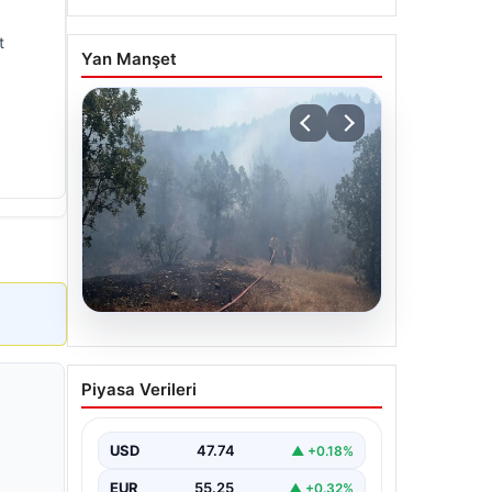
t
Yan Manşet
06.08.2026
Bursa’daki orman yangını
Piyasa Verileri
kontrol altında
USD
47.74
▲ +0.18%
EUR
55.25
▲ +0.32%