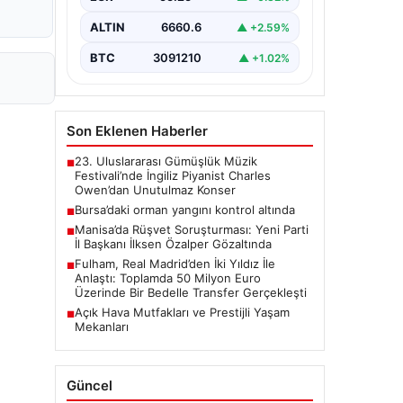
ALTIN
6660.6
▲ +2.59%
BTC
3091210
▲ +1.02%
Son Eklenen Haberler
23. Uluslararası Gümüşlük Müzik
■
Festivali’nde İngiliz Piyanist Charles
Owen’dan Unutulmaz Konser
Bursa’daki orman yangını kontrol altında
■
Manisa’da Rüşvet Soruşturması: Yeni Parti
■
İl Başkanı İlksen Özalper Gözaltında
Fulham, Real Madrid’den İki Yıldız İle
■
Anlaştı: Toplamda 50 Milyon Euro
Üzerinde Bir Bedelle Transfer Gerçekleşti
Açık Hava Mutfakları ve Prestijli Yaşam
■
Mekanları
Güncel