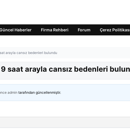
Güncel Haberler
Firma Rehberi
Forum
Çerez Politikas
aat arayla cansız bedenleri bulundu
9 saat arayla cansız bedenleri bulu
 önce
admin
tarafından güncellenmiştir.