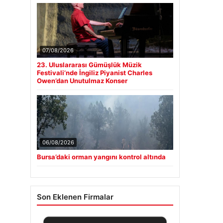
07/08/2026
23. Uluslararası Gümüşlük Müzik
Festivali’nde İngiliz Piyanist Charles
Owen’dan Unutulmaz Konser
06/08/2026
Bursa’daki orman yangını kontrol altında
Son Eklenen Firmalar