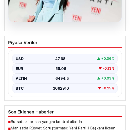
05.08.2026
Manisa’da Rüşvet Soruşturması: Yeni
Piyasa Verileri
Parti İl Başkanı İlksen Özalper
Gözaltında
USD
47.68
▲ +0.06%
Manisa'da yaşanan rüşvet operasyonu kapsamında
Yeni Parti Manisa İl Başkanı İlksen Özalper de
EUR
55.06
▼ -0.13%
gözaltına…
ALTIN
6494.5
▲ +0.03%
BTC
3062910
▼ -0.25%
Son Eklenen Haberler
Bursa’daki orman yangını kontrol altında
■
Manisa’da Rüşvet Soruşturması: Yeni Parti İl Başkanı İlksen
■