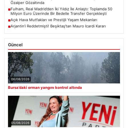
Özalper Gözaltında
Fulham, Real Madrid’den İki Yıldız İle Anlaştı: Toplamda 50
■
Milyon Euro Üzerinde Bir Bedelle Transfer Gerçekleşti
Açık Hava Mutfakları ve Prestijli Yaşam Mekanları
■
Arjantin’i Reddetmişti! Beşiktaş’tan Mauro Icardi Kararı
■
Güncel
06/08/2026
Bursa’daki orman yangını kontrol altında
05/08/2026