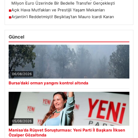
Milyon Euro Üzerinde Bir Bedelle Transfer Gerçekleşti
Açık Hava Mutfakları ve Prestijli Yaşam Mekanları
■
Arjantin’i Reddetmişti! Beşiktaş’tan Mauro Icardi Kararı
■
Güncel
06/08/2026
Bursa’daki orman yangını kontrol altında
05/08/2026
Manisa’da Rüşvet Soruşturması: Yeni Parti İl Başkanı İlksen
Özalper Gözaltında