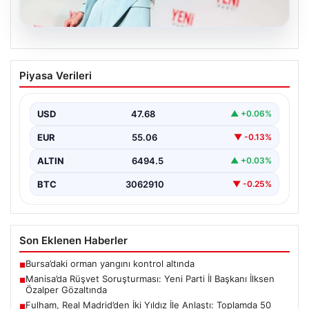
05.08.2026
Manisa’da Rüşvet Soruşturması: Yeni
Piyasa Verileri
Parti İl Başkanı İlksen Özalper
Gözaltında
USD
47.68
▲ +0.06%
Manisa'da yaşanan rüşvet operasyonu kapsamında
Yeni Parti Manisa İl Başkanı İlksen Özalper de
EUR
55.06
▼ -0.13%
gözaltına…
ALTIN
6494.5
▲ +0.03%
BTC
3062910
▼ -0.25%
Son Eklenen Haberler
Bursa’daki orman yangını kontrol altında
■
Manisa’da Rüşvet Soruşturması: Yeni Parti İl Başkanı İlksen
■
Özalper Gözaltında
Fulham, Real Madrid’den İki Yıldız İle Anlaştı: Toplamda 50
■