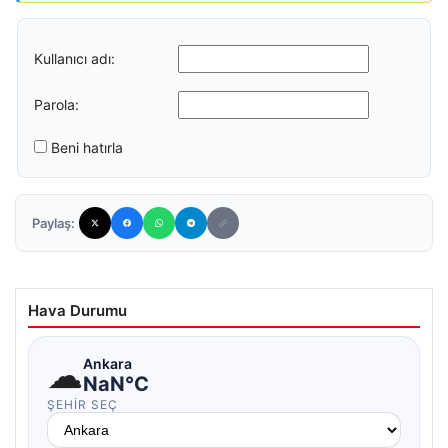
Kullanıcı adı:
Parola:
Beni hatırla
Paylaş:
Hava Durumu
☁
Ankara
NaN°C
ŞEHIR SEÇ