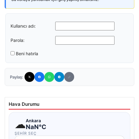
Kullanıcı adı:
Parola:
Beni hatırla
Paylaş:
Hava Durumu
☁
Ankara
NaN°C
ŞEHIR SEÇ