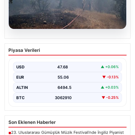
06.08.2026
Bursa’daki orman yangını kontrol altında
Piyasa Verileri
USD
47.68
▲ +0.06%
EUR
55.06
▼ -0.13%
ALTIN
6494.5
▲ +0.03%
BTC
3062910
▼ -0.25%
Son Eklenen Haberler
23. Uluslararası Gümüşlük Müzik Festivali’nde İngiliz Piyanist
■