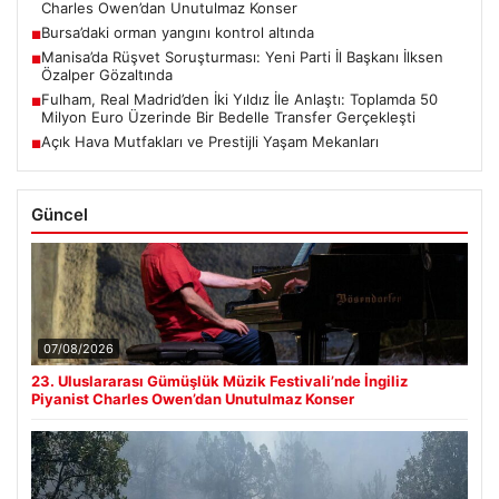
Charles Owen’dan Unutulmaz Konser
Bursa’daki orman yangını kontrol altında
■
Manisa’da Rüşvet Soruşturması: Yeni Parti İl Başkanı İlksen
■
Özalper Gözaltında
Fulham, Real Madrid’den İki Yıldız İle Anlaştı: Toplamda 50
■
Milyon Euro Üzerinde Bir Bedelle Transfer Gerçekleşti
Açık Hava Mutfakları ve Prestijli Yaşam Mekanları
■
Güncel
07/08/2026
23. Uluslararası Gümüşlük Müzik Festivali’nde İngiliz
Piyanist Charles Owen’dan Unutulmaz Konser