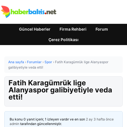
Güncel Haberler
Firma Rehberi
Forum
Çerez Politikası
Ana sayfa
›
Forumlar
›
Spor
›
Fatih Karagümrük lige Alanyaspor
galibiyetiyle veda etti!
Fatih Karagümrük lige
Alanyaspor galibiyetiyle veda
etti!
Bu konu 0 yanıt içerir, 1 izleyen vardır ve en son
2 ay 3 hafta önce
admin
tarafından güncellenmiştir.