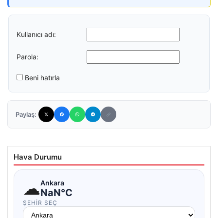
Kullanıcı adı:
Parola:
Beni hatırla
Paylaş:
Hava Durumu
☁
Ankara
NaN°C
ŞEHIR SEÇ