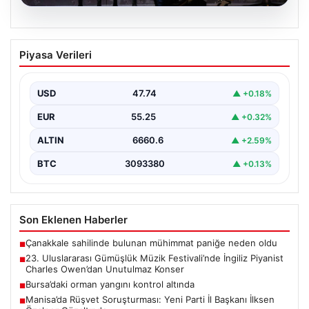
07.08.2026
23. Uluslararası Gümüşlük Müzik
Piyasa Verileri
Festivali’nde İngiliz Piyanist Charles
Owen’dan Unutulmaz Konser
USD
47.74
▲ +0.18%
Bodrum'un eşsiz atmosferinde düzenlenen 23.
Uluslararası Gümüşlük Müzik Festivali, bu yıl da
EUR
55.25
▲ +0.32%
sanatseverleri büyülemeye…
ALTIN
6660.6
▲ +2.59%
BTC
3093380
▲ +0.13%
Son Eklenen Haberler
Çanakkale sahilinde bulunan mühimmat paniğe neden oldu
■
23. Uluslararası Gümüşlük Müzik Festivali’nde İngiliz Piyanist
■
Charles Owen’dan Unutulmaz Konser
Bursa’daki orman yangını kontrol altında
■
Manisa’da Rüşvet Soruşturması: Yeni Parti İl Başkanı İlksen
■