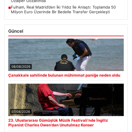
Özalper Gözaltında
Fulham, Real Madrid’den İki Yıldız İle Anlaştı: Toplamda 50
■
Milyon Euro Üzerinde Bir Bedelle Transfer Gerçekleşti
Güncel
08/08/2026
Çanakkale sahilinde bulunan mühimmat paniğe neden oldu
07/08/2026
23. Uluslararası Gümüşlük Müzik Festivali’nde İngiliz
Piyanist Charles Owen’dan Unutulmaz Konser