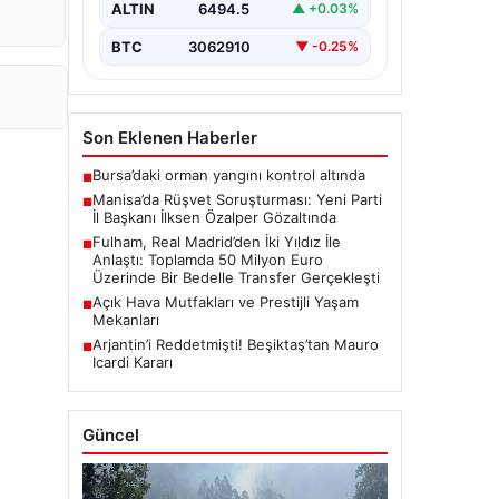
ALTIN
6494.5
▲ +0.03%
gözaltına…
BTC
3062910
▼ -0.25%
Son Eklenen Haberler
Bursa’daki orman yangını kontrol altında
■
Manisa’da Rüşvet Soruşturması: Yeni Parti
■
İl Başkanı İlksen Özalper Gözaltında
Fulham, Real Madrid’den İki Yıldız İle
■
Anlaştı: Toplamda 50 Milyon Euro
Üzerinde Bir Bedelle Transfer Gerçekleşti
Açık Hava Mutfakları ve Prestijli Yaşam
■
Mekanları
Arjantin’i Reddetmişti! Beşiktaş’tan Mauro
■
Icardi Kararı
Güncel