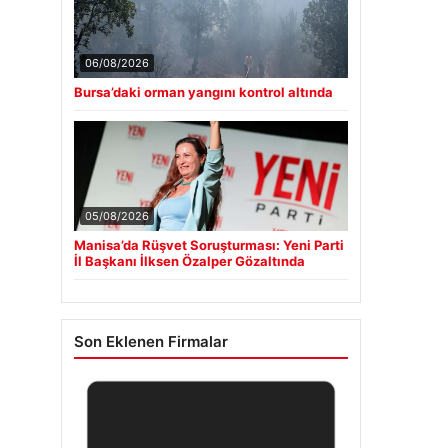
06/08/2026
Bursa’daki orman yangını kontrol altında
05/08/2026
Manisa’da Rüşvet Soruşturması: Yeni Parti
İl Başkanı İlksen Özalper Gözaltında
Son Eklenen Firmalar