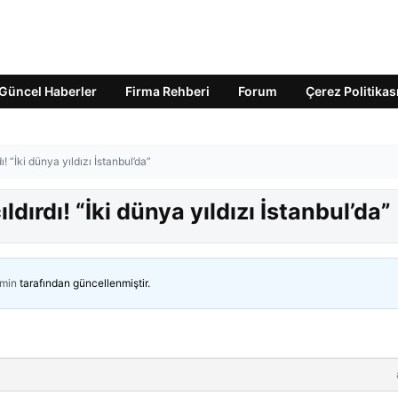
Güncel Haberler
Firma Rehberi
Forum
Çerez Politikas
 “İki dünya yıldızı İstanbul’da”
dırdı! “İki dünya yıldızı İstanbul’da”
min
tarafından güncellenmiştir.