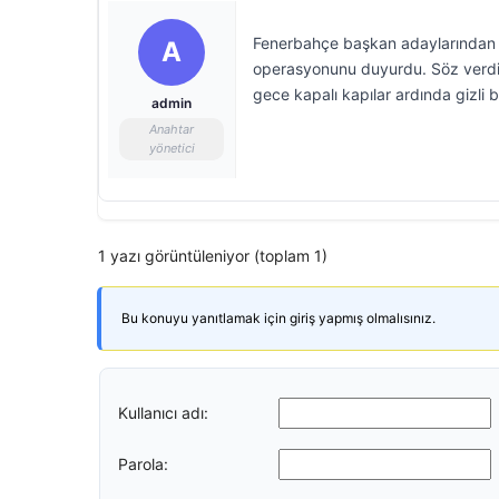
Fenerbahçe başkan adaylarından Ha
A
operasyonunu duyurdu. Söz verdiği 
gece kapalı kapılar ardında gizli bi
admin
Anahtar
yönetici
1 yazı görüntüleniyor (toplam 1)
Bu konuyu yanıtlamak için giriş yapmış olmalısınız.
Kullanıcı adı:
Parola: