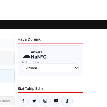
ı
Hava Durumu
☁
Ankara
NaN°C
ŞEHIR SEÇ
Bizi Takip Edin
#20093