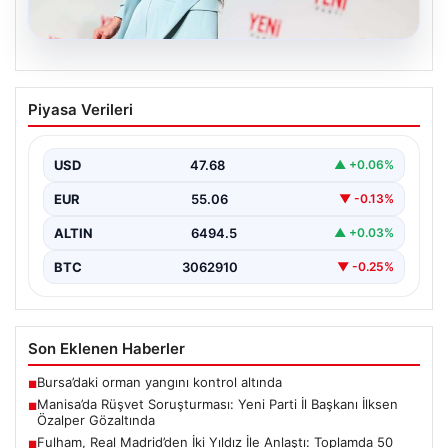
05.08.2026
Manisa’da Rüşvet Soruşturması: Yeni
Piyasa Verileri
Parti İl Başkanı İlksen Özalper
Gözaltında
USD
47.68
▲ +0.06%
Manisa'da yaşanan rüşvet operasyonu kapsamında
Yeni Parti Manisa İl Başkanı İlksen Özalper de
EUR
55.06
▼ -0.13%
gözaltına…
ALTIN
6494.5
▲ +0.03%
BTC
3062910
▼ -0.25%
Son Eklenen Haberler
Bursa’daki orman yangını kontrol altında
■
Manisa’da Rüşvet Soruşturması: Yeni Parti İl Başkanı İlksen
■
Özalper Gözaltında
Fulham, Real Madrid’den İki Yıldız İle Anlaştı: Toplamda 50
■