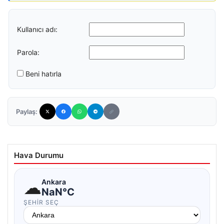
Kullanıcı adı:
Parola:
Beni hatırla
Paylaş:
Hava Durumu
☁
Ankara
NaN°C
ŞEHIR SEÇ