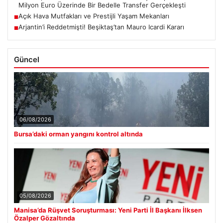
Milyon Euro Üzerinde Bir Bedelle Transfer Gerçekleşti
Açık Hava Mutfakları ve Prestijli Yaşam Mekanları
■
Arjantin’i Reddetmişti! Beşiktaş’tan Mauro Icardi Kararı
■
Güncel
06/08/2026
Bursa’daki orman yangını kontrol altında
05/08/2026
Manisa’da Rüşvet Soruşturması: Yeni Parti İl Başkanı İlksen
Özalper Gözaltında