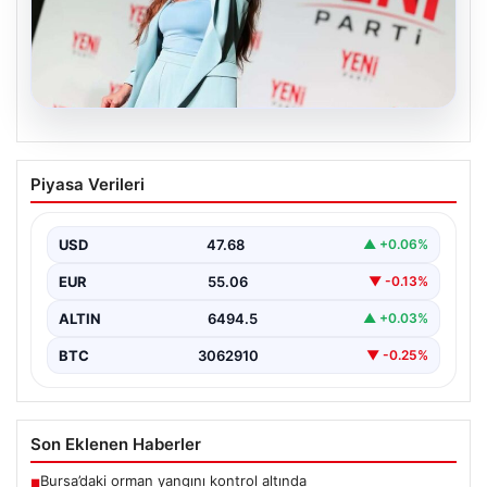
05.08.2026
Manisa’da Rüşvet Soruşturması: Yeni
Piyasa Verileri
Parti İl Başkanı İlksen Özalper
Gözaltında
USD
47.68
▲ +0.06%
Manisa'da yaşanan rüşvet operasyonu kapsamında
Yeni Parti Manisa İl Başkanı İlksen Özalper de
EUR
55.06
▼ -0.13%
gözaltına…
ALTIN
6494.5
▲ +0.03%
BTC
3062910
▼ -0.25%
Son Eklenen Haberler
Bursa’daki orman yangını kontrol altında
■