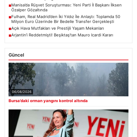
Manisa’da Rüşvet Soruşturması: Yeni Parti İl Başkanı İlksen
■
Özalper Gözaltında
Fulham, Real Madrid’den İki Yıldız İle Anlaştı: Toplamda 50
■
Milyon Euro Üzerinde Bir Bedelle Transfer Gerçekleşti
Açık Hava Mutfakları ve Prestijli Yaşam Mekanları
■
Arjantin’i Reddetmişti! Beşiktaş’tan Mauro Icardi Kararı
■
Güncel
06/08/2026
Bursa’daki orman yangını kontrol altında