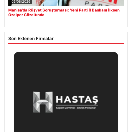
05/08/2026
Manisa’da Rüşvet Soruşturması: Yeni Parti İl Başkanı İlksen
Özalper Gözaltında
Son Eklenen Firmalar