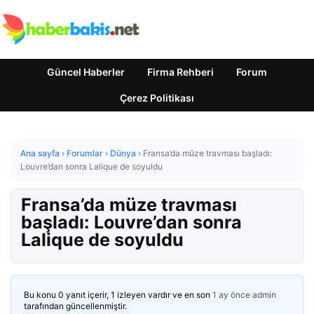
Güncel Haberler
Firma Rehberi
Forum
Çerez Politikası
Ana sayfa
›
Forumlar
›
Dünya
›
Fransa’da müze travması başladı:
Louvre’dan sonra Lalique de soyuldu
Fransa’da müze travması
başladı: Louvre’dan sonra
Lalique de soyuldu
Bu konu 0 yanıt içerir, 1 izleyen vardır ve en son
1 ay önce
admin
tarafından güncellenmiştir.