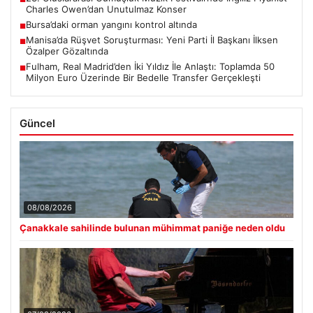
Charles Owen’dan Unutulmaz Konser
Bursa’daki orman yangını kontrol altında
■
Manisa’da Rüşvet Soruşturması: Yeni Parti İl Başkanı İlksen
■
Özalper Gözaltında
Fulham, Real Madrid’den İki Yıldız İle Anlaştı: Toplamda 50
■
Milyon Euro Üzerinde Bir Bedelle Transfer Gerçekleşti
Güncel
08/08/2026
Çanakkale sahilinde bulunan mühimmat paniğe neden oldu