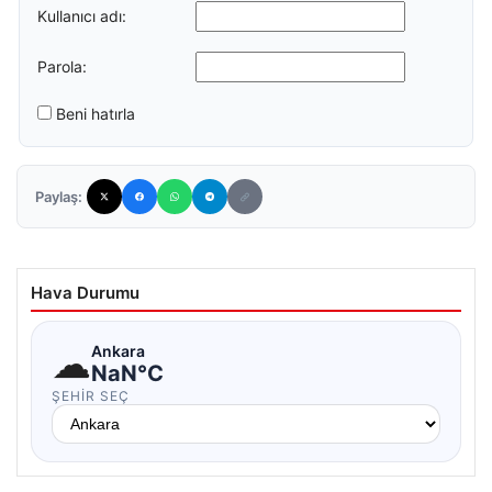
Kullanıcı adı:
Parola:
Beni hatırla
Paylaş:
Hava Durumu
☁
Ankara
NaN°C
ŞEHIR SEÇ