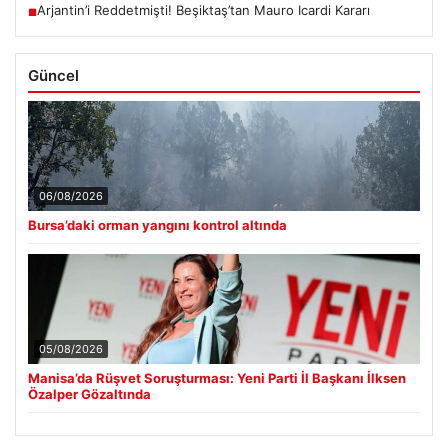
Arjantin’i Reddetmişti! Beşiktaş’tan Mauro Icardi Kararı
■
Güncel
06/08/2026
Bursa’daki orman yangını kontrol altında
05/08/2026
Manisa’da Rüşvet Soruşturması: Yeni Parti İl Başkanı İlksen
Özalper Gözaltında