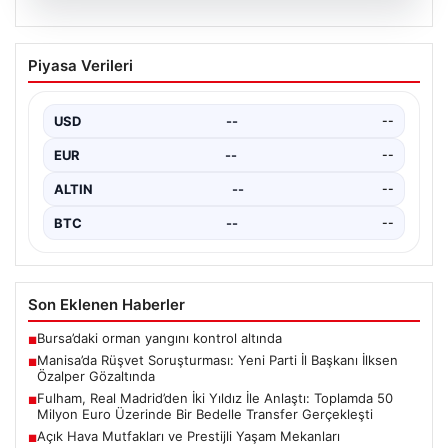
05.08.2026
Manisa’da Rüşvet Soruşturması: Yeni
Piyasa Verileri
Parti İl Başkanı İlksen Özalper
Gözaltında
USD
--
--
Manisa'da yaşanan rüşvet operasyonu kapsamında
Yeni Parti Manisa İl Başkanı İlksen Özalper de
EUR
--
--
gözaltına…
ALTIN
--
--
BTC
--
--
Son Eklenen Haberler
Bursa’daki orman yangını kontrol altında
■
Manisa’da Rüşvet Soruşturması: Yeni Parti İl Başkanı İlksen
■
Özalper Gözaltında
Fulham, Real Madrid’den İki Yıldız İle Anlaştı: Toplamda 50
■
Milyon Euro Üzerinde Bir Bedelle Transfer Gerçekleşti
Açık Hava Mutfakları ve Prestijli Yaşam Mekanları
■