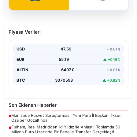
05.08.2026
Fulham, Real Madrid’den İki Yıldız İle
Piyasa Verileri
Anlaştı: Toplamda 50 Milyon Euro
Üzerinde Bir Bedelle Transfer
Gerçekleşti
USD
47.59
• 0.01%
Premier Lig’in köklü ekiplerinden Fulham, transfer
EUR
55.19
▲ +0.16%
pazarlığında önemli bir adım attı. İngiltere temsilcisi,
La…
ALTIN
6497.0
• 0.01%
BTC
3070598
▲ +0.82%
Son Eklenen Haberler
Manisa’da Rüşvet Soruşturması: Yeni Parti İl Başkanı İlksen
■
Özalper Gözaltında
Fulham, Real Madrid’den İki Yıldız İle Anlaştı: Toplamda 50
■
Milyon Euro Üzerinde Bir Bedelle Transfer Gerçekleşti