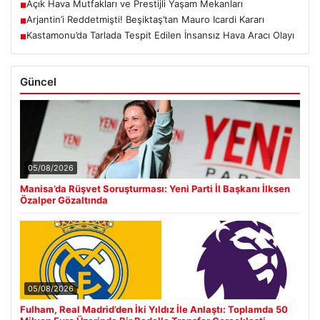
Açık Hava Mutfakları ve Prestijli Yaşam Mekanları
■
Arjantin’i Reddetmişti! Beşiktaş’tan Mauro Icardi Kararı
■
Kastamonu’da Tarlada Tespit Edilen İnsansız Hava Aracı Olayı
■
Güncel
05/08/2026
Manisa’da Rüşvet Soruşturması: Yeni Parti İl Başkanı İlksen
Özalper Gözaltında
05/08/2026
Fulham, Real Madrid’den İki Yıldız İle Anlaştı: Toplamda 50