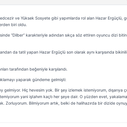
dcezir ve Yüksek Sosyete gibi yapımlarda rol alan Hazar Ergüçlü, g
rden biri oldu.
inde “Dilber” karakteriyle adından sıkça söz ettiren oyuncu dizi biti
andan da tatil yapan Hazar Ergüçlü son olarak aynı karşısında bikinili 
ları tarafından beğeniyle karşılandı.
çıklamayı yaparak gündeme gelmişti:
şey gelmiyor. Hiç hevesim yok. Bir şey izlemek istemiyorum, dışarıya 
temiyorum yani iştahım kaçtı her şeye dair. O yüzden evet, yakalam
k. Zorluyorum. Bilmiyorum artık, belki de halihazırda bir dizide oynu