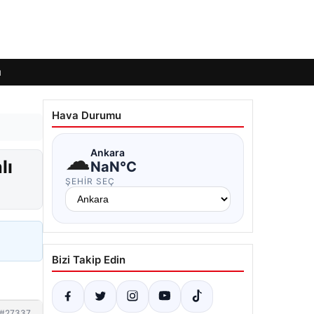
ı
Hava Durumu
☁
Ankara
lı
NaN°C
ŞEHIR SEÇ
Bizi Takip Edin
#27337