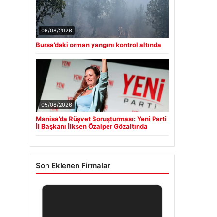
06/08/2026
Bursa’daki orman yangını kontrol altında
05/08/2026
Manisa’da Rüşvet Soruşturması: Yeni Parti
İl Başkanı İlksen Özalper Gözaltında
Son Eklenen Firmalar