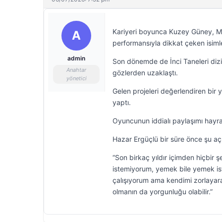
Kariyeri boyunca Kuzey Güney, Me
A
performansıyla dikkat çeken isimle
admin
Son dönemde de İnci Taneleri dizis
Anahtar
gözlerden uzaklaştı.
yönetici
Gelen projeleri değerlendiren bir y
yaptı.
Oyuncunun iddialı paylaşımı hayran
Hazar Ergüçlü bir süre önce şu a
“Son birkaç yıldır içimden hiçbir 
istemiyorum, yemek bile yemek is
çalışıyorum ama kendimi zorlayara
olmanın da yorgunluğu olabilir.”