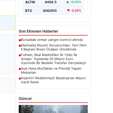
ALTIN
6494.5
▲ +0.03%
gözaltına…
BTC
3062910
▼ -0.25%
Son Eklenen Haberler
Bursa’daki orman yangını kontrol altında
■
Manisa’da Rüşvet Soruşturması: Yeni Parti
■
İl Başkanı İlksen Özalper Gözaltında
Fulham, Real Madrid’den İki Yıldız İle
■
Anlaştı: Toplamda 50 Milyon Euro
Üzerinde Bir Bedelle Transfer Gerçekleşti
Açık Hava Mutfakları ve Prestijli Yaşam
■
Mekanları
Arjantin’i Reddetmişti! Beşiktaş’tan Mauro
■
Icardi Kararı
Güncel