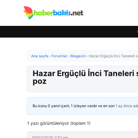
Ana sayfa
›
Forumlar
›
Magazin
›
Hazar Ergüçlü İnci Taneleri s
Hazar Ergüçlü İnci Taneleri 
poz
Bu konu 0 yanıt içerir, 1 izleyen vardır ve en son
1 ay önce
ad
1 yazı görüntüleniyor (toplam 1)
06/07/2026: 7:52 pm