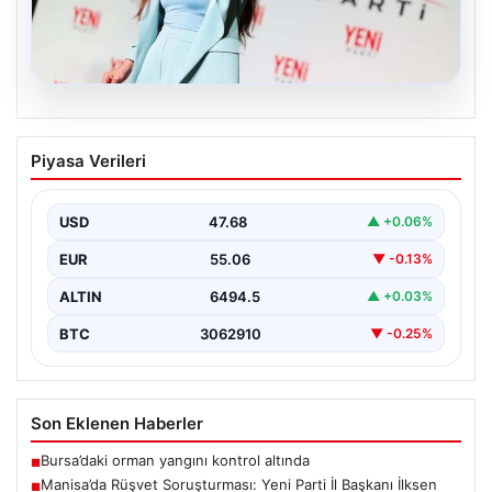
05.08.2026
Manisa’da Rüşvet Soruşturması: Yeni
Piyasa Verileri
Parti İl Başkanı İlksen Özalper
Gözaltında
USD
47.68
▲ +0.06%
Manisa'da yaşanan rüşvet operasyonu kapsamında
Yeni Parti Manisa İl Başkanı İlksen Özalper de
EUR
55.06
▼ -0.13%
gözaltına…
ALTIN
6494.5
▲ +0.03%
BTC
3062910
▼ -0.25%
Son Eklenen Haberler
Bursa’daki orman yangını kontrol altında
■
Manisa’da Rüşvet Soruşturması: Yeni Parti İl Başkanı İlksen
■