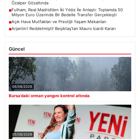
Özalper Gözaltında
Fulham, Real Madrid’den İki Yıldız İle Anlaştı: Toplamda 50
■
Milyon Euro Üzerinde Bir Bedelle Transfer Gerçekleşti
Açık Hava Mutfakları ve Prestijli Yaşam Mekanları
■
Arjantin’i Reddetmişti! Beşiktaş’tan Mauro Icardi Kararı
■
Güncel
06/08/2026
Bursa’daki orman yangını kontrol altında
05/08/2026