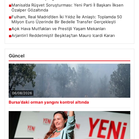
Manisa’da Rüşvet Soruşturması: Yeni Parti İl Başkanı İlksen
■
Özalper Gözaltında
Fulham, Real Madrid’den İki Yıldız İle Anlaştı: Toplamda 50
■
Milyon Euro Üzerinde Bir Bedelle Transfer Gerçekleşti
Açık Hava Mutfakları ve Prestijli Yaşam Mekanları
■
Arjantin’i Reddetmişti! Beşiktaş’tan Mauro Icardi Kararı
■
Güncel
06/08/2026
Bursa’daki orman yangını kontrol altında