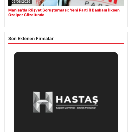
05/08/2026
Manisa’da Rüşvet Soruşturması: Yeni Parti İl Başkanı İlksen
Özalper Gözaltında
Son Eklenen Firmalar