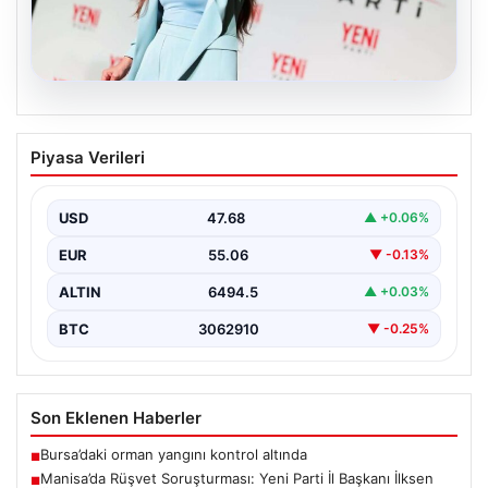
05.08.2026
Manisa’da Rüşvet Soruşturması: Yeni
Piyasa Verileri
Parti İl Başkanı İlksen Özalper
Gözaltında
USD
47.68
▲ +0.06%
Manisa'da yaşanan rüşvet operasyonu kapsamında
Yeni Parti Manisa İl Başkanı İlksen Özalper de
EUR
55.06
▼ -0.13%
gözaltına…
ALTIN
6494.5
▲ +0.03%
BTC
3062910
▼ -0.25%
Son Eklenen Haberler
Bursa’daki orman yangını kontrol altında
■
Manisa’da Rüşvet Soruşturması: Yeni Parti İl Başkanı İlksen
■