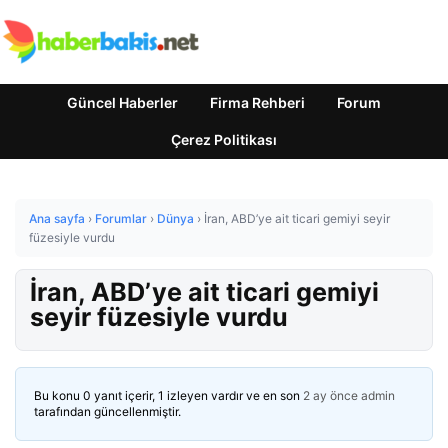
Güncel Haberler
Firma Rehberi
Forum
Çerez Politikası
Ana sayfa
›
Forumlar
›
Dünya
›
İran, ABD’ye ait ticari gemiyi seyir
füzesiyle vurdu
İran, ABD’ye ait ticari gemiyi
seyir füzesiyle vurdu
Bu konu 0 yanıt içerir, 1 izleyen vardır ve en son
2 ay önce
admin
tarafından güncellenmiştir.