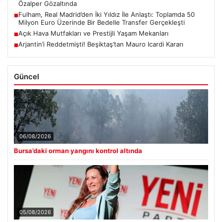
Özalper Gözaltında
Fulham, Real Madrid’den İki Yıldız İle Anlaştı: Toplamda 50
■
Milyon Euro Üzerinde Bir Bedelle Transfer Gerçekleşti
Açık Hava Mutfakları ve Prestijli Yaşam Mekanları
■
Arjantin’i Reddetmişti! Beşiktaş’tan Mauro Icardi Kararı
■
Güncel
06/08/2026
Bursa’daki orman yangını kontrol altında
05/08/2026