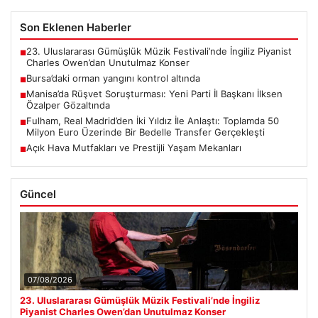
Son Eklenen Haberler
23. Uluslararası Gümüşlük Müzik Festivali’nde İngiliz Piyanist
■
Charles Owen’dan Unutulmaz Konser
Bursa’daki orman yangını kontrol altında
■
Manisa’da Rüşvet Soruşturması: Yeni Parti İl Başkanı İlksen
■
Özalper Gözaltında
Fulham, Real Madrid’den İki Yıldız İle Anlaştı: Toplamda 50
■
Milyon Euro Üzerinde Bir Bedelle Transfer Gerçekleşti
Açık Hava Mutfakları ve Prestijli Yaşam Mekanları
■
Güncel
07/08/2026
23. Uluslararası Gümüşlük Müzik Festivali’nde İngiliz
Piyanist Charles Owen’dan Unutulmaz Konser