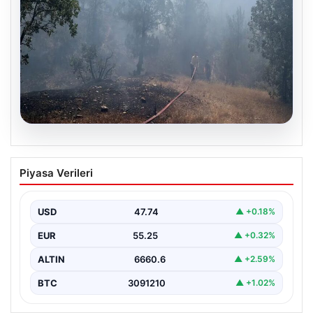
06.08.2026
Bursa’daki orman yangını kontrol altında
Piyasa Verileri
USD
47.74
▲ +0.18%
EUR
55.25
▲ +0.32%
ALTIN
6660.6
▲ +2.59%
BTC
3091210
▲ +1.02%