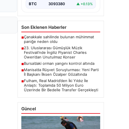
sanatseverleri büyülemeye…
BTC
3093380
▲ +0.13%
Son Eklenen Haberler
Çanakkale sahilinde bulunan mühimmat
■
paniğe neden oldu
23. Uluslararası Gümüşlük Müzik
■
Festivali’nde İngiliz Piyanist Charles
Owen’dan Unutulmaz Konser
Bursa’daki orman yangını kontrol altında
■
Manisa’da Rüşvet Soruşturması: Yeni Parti
■
İl Başkanı İlksen Özalper Gözaltında
Fulham, Real Madrid’den İki Yıldız İle
■
Anlaştı: Toplamda 50 Milyon Euro
Üzerinde Bir Bedelle Transfer Gerçekleşti
Güncel