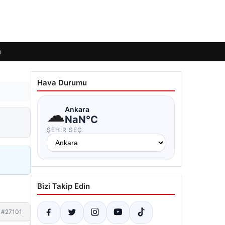
ı
Hava Durumu
☁
Ankara
NaN°C
ŞEHIR SEÇ
Bizi Takip Edin
#27101