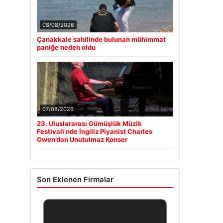
08/08/2026
Çanakkale sahilinde bulunan mühimmat
paniğe neden oldu
07/08/2026
23. Uluslararası Gümüşlük Müzik
Festivali’nde İngiliz Piyanist Charles
Owen’dan Unutulmaz Konser
Son Eklenen Firmalar