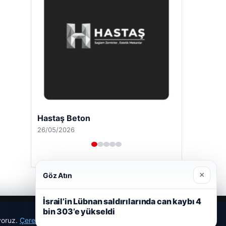
Hastaş Beton
26/05/2026
×
Göz Atın
İsrail’in Lübnan saldırılarında can kaybı 4
bin 303’e yükseldi
ıyoruz.
Çerez Politikamız
Reddet
Kabul Et