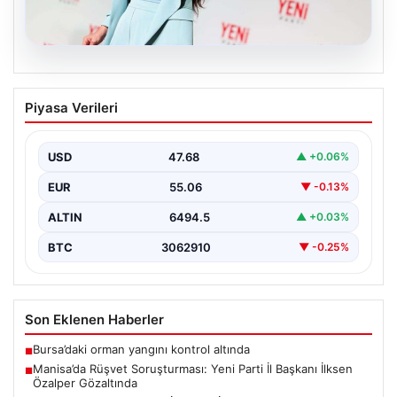
05.08.2026
Manisa’da Rüşvet Soruşturması: Yeni
Piyasa Verileri
Parti İl Başkanı İlksen Özalper
Gözaltında
USD
47.68
▲ +0.06%
Manisa'da yaşanan rüşvet operasyonu kapsamında
Yeni Parti Manisa İl Başkanı İlksen Özalper de
EUR
55.06
▼ -0.13%
gözaltına…
ALTIN
6494.5
▲ +0.03%
BTC
3062910
▼ -0.25%
Son Eklenen Haberler
Bursa’daki orman yangını kontrol altında
■
Manisa’da Rüşvet Soruşturması: Yeni Parti İl Başkanı İlksen
■
Özalper Gözaltında