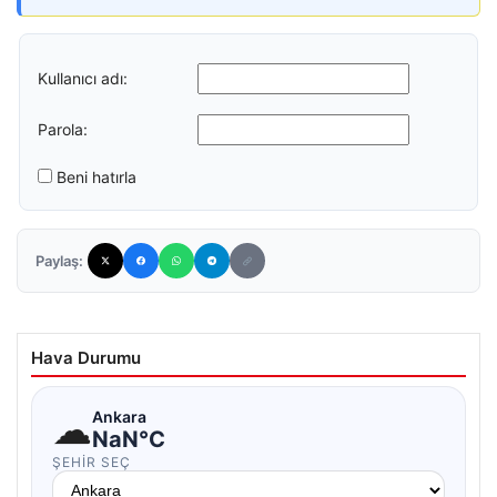
Kullanıcı adı:
Parola:
Beni hatırla
Paylaş:
Hava Durumu
☁
Ankara
NaN°C
ŞEHIR SEÇ