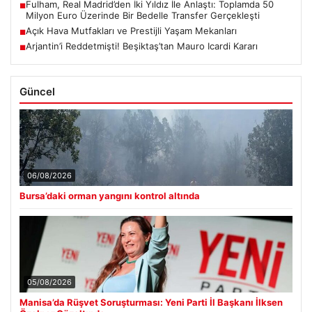
Fulham, Real Madrid’den İki Yıldız İle Anlaştı: Toplamda 50
■
Milyon Euro Üzerinde Bir Bedelle Transfer Gerçekleşti
Açık Hava Mutfakları ve Prestijli Yaşam Mekanları
■
Arjantin’i Reddetmişti! Beşiktaş’tan Mauro Icardi Kararı
■
Güncel
06/08/2026
Bursa’daki orman yangını kontrol altında
05/08/2026
Manisa’da Rüşvet Soruşturması: Yeni Parti İl Başkanı İlksen