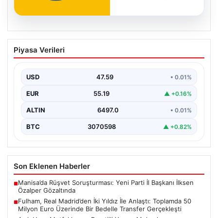
05.08.2026
Fulham, Real Madrid’den İki Yıldız İle
Piyasa Verileri
Anlaştı: Toplamda 50 Milyon Euro
Üzerinde Bir Bedelle Transfer
Gerçekleşti
USD
47.59
• 0.01%
Premier Lig’in köklü ekiplerinden Fulham, transfer
EUR
55.19
▲ +0.16%
pazarlığında önemli bir adım attı. İngiltere temsilcisi,
La…
ALTIN
6497.0
• 0.01%
BTC
3070598
▲ +0.82%
Son Eklenen Haberler
Manisa’da Rüşvet Soruşturması: Yeni Parti İl Başkanı İlksen
■
Özalper Gözaltında
Fulham, Real Madrid’den İki Yıldız İle Anlaştı: Toplamda 50
■
Milyon Euro Üzerinde Bir Bedelle Transfer Gerçekleşti