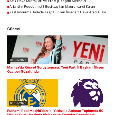
Açık Hava Mutfakları ve Prestijli Yaşam Mekanları
■
Arjantin’i Reddetmişti! Beşiktaş’tan Mauro Icardi Kararı
■
Kastamonu’da Tarlada Tespit Edilen İnsansız Hava Aracı Olayı
■
Güncel
05/08/2026
Manisa’da Rüşvet Soruşturması: Yeni Parti İl Başkanı İlksen
Özalper Gözaltında
05/08/2026
Fulham, Real Madrid’den İki Yıldız İle Anlaştı: Toplamda 50
Milyon Euro Üzerinde Bir Bedelle Transfer Gerçekleşti