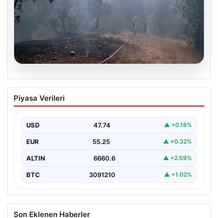
06.08.2026
Bursa’daki orman yangını kontrol altında
Piyasa Verileri
USD
47.74
▲ +0.18%
EUR
55.25
▲ +0.32%
ALTIN
6660.6
▲ +2.59%
BTC
3091210
▲ +1.02%
Son Eklenen Haberler