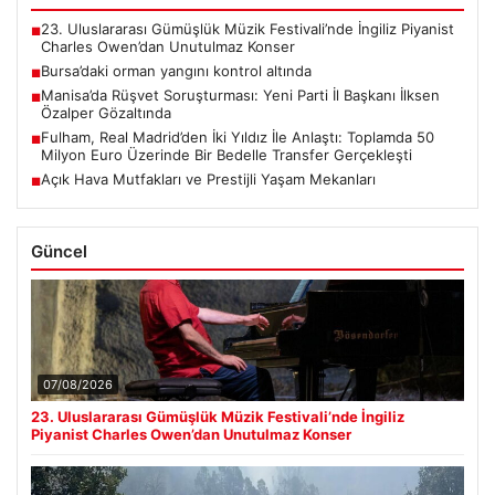
23. Uluslararası Gümüşlük Müzik Festivali’nde İngiliz Piyanist
■
Charles Owen’dan Unutulmaz Konser
Bursa’daki orman yangını kontrol altında
■
Manisa’da Rüşvet Soruşturması: Yeni Parti İl Başkanı İlksen
■
Özalper Gözaltında
Fulham, Real Madrid’den İki Yıldız İle Anlaştı: Toplamda 50
■
Milyon Euro Üzerinde Bir Bedelle Transfer Gerçekleşti
Açık Hava Mutfakları ve Prestijli Yaşam Mekanları
■
Güncel
07/08/2026
23. Uluslararası Gümüşlük Müzik Festivali’nde İngiliz
Piyanist Charles Owen’dan Unutulmaz Konser