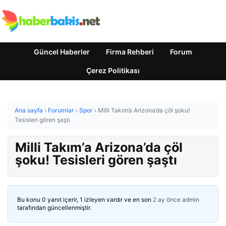
Güncel Haberler
Firma Rehberi
Forum
Çerez Politikası
Ana sayfa
›
Forumlar
›
Spor
›
Milli Takım’a Arizona’da çöl şoku!
Tesisleri gören şaştı
Milli Takım’a Arizona’da çöl
şoku! Tesisleri gören şaştı
Bu konu 0 yanıt içerir, 1 izleyen vardır ve en son
2 ay önce
admin
tarafından güncellenmiştir.