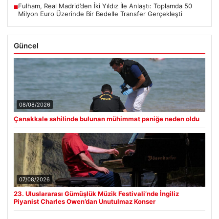
Fulham, Real Madrid’den İki Yıldız İle Anlaştı: Toplamda 50
■
Milyon Euro Üzerinde Bir Bedelle Transfer Gerçekleşti
Güncel
08/08/2026
Çanakkale sahilinde bulunan mühimmat paniğe neden oldu
07/08/2026
23. Uluslararası Gümüşlük Müzik Festivali’nde İngiliz
Piyanist Charles Owen’dan Unutulmaz Konser