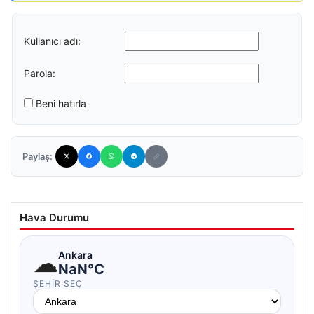
Kullanıcı adı:
Parola:
Beni hatırla
Paylaş:
Hava Durumu
☁
Ankara
NaN°C
ŞEHIR SEÇ