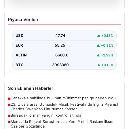
07.08.2026
23. Uluslararası Gümüşlük Müzik
Piyasa Verileri
Festivali’nde İngiliz Piyanist Charles
Owen’dan Unutulmaz Konser
USD
47.74
▲ +0.18%
Bodrum'un eşsiz atmosferinde düzenlenen 23.
Uluslararası Gümüşlük Müzik Festivali, bu yıl da
EUR
55.25
▲ +0.32%
sanatseverleri büyülemeye…
ALTIN
6660.6
▲ +2.59%
BTC
3093380
▲ +0.13%
Son Eklenen Haberler
Çanakkale sahilinde bulunan mühimmat paniğe neden oldu
■
23. Uluslararası Gümüşlük Müzik Festivali’nde İngiliz Piyanist
■
Charles Owen’dan Unutulmaz Konser
Bursa’daki orman yangını kontrol altında
■
Manisa’da Rüşvet Soruşturması: Yeni Parti İl Başkanı İlksen
■
Özalper Gözaltında