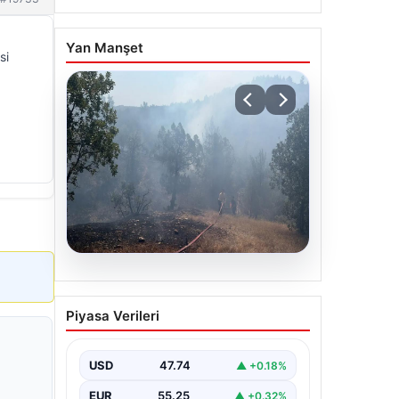
Yan Manşet
si
06.08.2026
Bursa’daki orman yangını
Piyasa Verileri
kontrol altında
USD
47.74
▲ +0.18%
EUR
55.25
▲ +0.32%