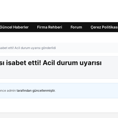
Güncel Haberler
Firma Rehberi
Forum
Çerez Politikas
abet etti! Acil durum uyarısı gönderildi
 isabet etti! Acil durum uyarısı
 önce
admin
tarafından güncellenmiştir.