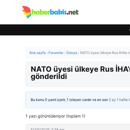
Ana sayfa
›
Forumlar
›
Dünya
›
NATO üyesi ülkeye Rus İHA’sı is
NATO üyesi ülkeye Rus İHA’sı
gönderildi
Bu konu 0 yanıt içerir, 1 izleyen vardır ve en son
2 ay 1 hafta
1 yazı görüntüleniyor (toplam 1)
31/05/2026: 7:38 am