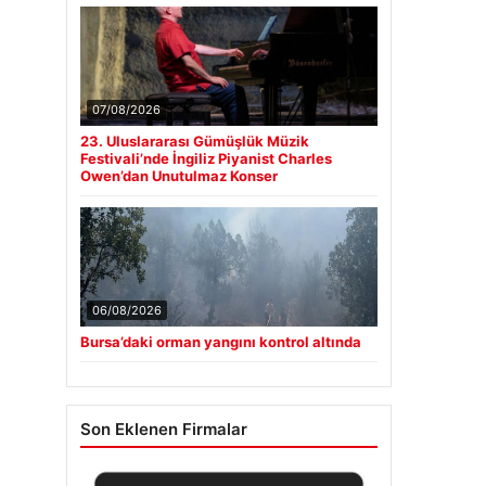
07/08/2026
23. Uluslararası Gümüşlük Müzik
Festivali’nde İngiliz Piyanist Charles
Owen’dan Unutulmaz Konser
06/08/2026
Bursa’daki orman yangını kontrol altında
Son Eklenen Firmalar