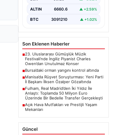
ALTIN
6660.6
▲ +2.59%
BTC
3091210
▲ +1.02%
Son Eklenen Haberler
23. Uluslararası Gümüşlük Müzik
■
Festivali’nde İngiliz Piyanist Charles
Owen’dan Unutulmaz Konser
Bursa’daki orman yangını kontrol altında
■
Manisa’da Rüşvet Soruşturması: Yeni Parti
■
İl Başkanı İlksen Özalper Gözaltında
Fulham, Real Madrid’den İki Yıldız İle
■
Anlaştı: Toplamda 50 Milyon Euro
Üzerinde Bir Bedelle Transfer Gerçekleşti
Açık Hava Mutfakları ve Prestijli Yaşam
■
Mekanları
Güncel