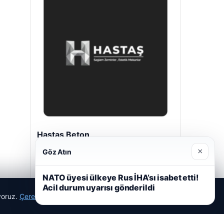
Hastaş Beton
26/05/2026
×
Göz Atın
NATO üyesi ülkeye Rus İHA’sı isabet etti!
Acil durum uyarısı gönderildi
ıyoruz.
Çerez Politikamız
Reddet
Kabul Et