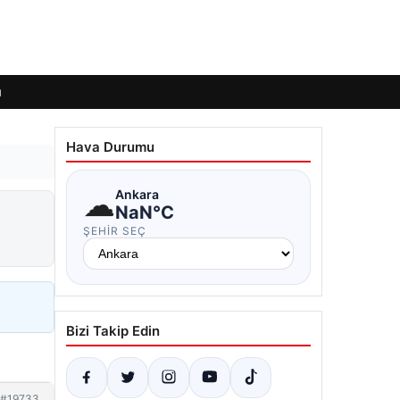
ı
Hava Durumu
☁
Ankara
NaN°C
ŞEHIR SEÇ
Bizi Takip Edin
#19733