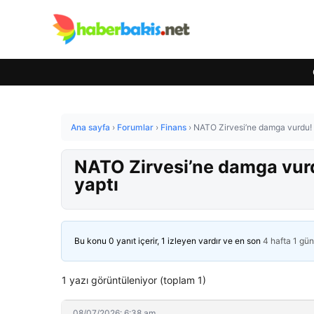
Ana sayfa
›
Forumlar
›
Finans
›
NATO Zirvesi’ne damga vurdu! M
NATO Zirvesi’ne damga vurdu
yaptı
Bu konu 0 yanıt içerir, 1 izleyen vardır ve en son
4 hafta 1 gü
1 yazı görüntüleniyor (toplam 1)
08/07/2026: 6:38 am