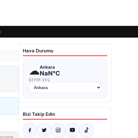
ı
Hava Durumu
☁
Ankara
NaN°C
ŞEHIR SEÇ
Bizi Takip Edin
#27625