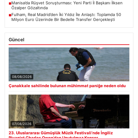
Manisa’da Rüşvet Soruşturması: Yeni Parti İl Başkanı İlksen
■
Özalper Gözaltında
Fulham, Real Madrid’den İki Yıldız İle Anlaştı: Toplamda 50
■
Milyon Euro Üzerinde Bir Bedelle Transfer Gerçekleşti
Güncel
08/08/2026
Çanakkale sahilinde bulunan mühimmat paniğe neden oldu
07/08/2026
23. Uluslararası Gümüşlük Müzik Festivali’nde İngiliz
Piyanist Charles Owen’dan Unutulmaz Konser