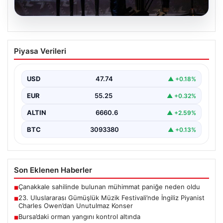
07.08.2026
23. Uluslararası Gümüşlük Müzik
Piyasa Verileri
Festivali’nde İngiliz Piyanist Charles
Owen’dan Unutulmaz Konser
USD
47.74
▲ +0.18%
Bodrum'un eşsiz atmosferinde düzenlenen 23.
Uluslararası Gümüşlük Müzik Festivali, bu yıl da
EUR
55.25
▲ +0.32%
sanatseverleri büyülemeye…
ALTIN
6660.6
▲ +2.59%
BTC
3093380
▲ +0.13%
Son Eklenen Haberler
Çanakkale sahilinde bulunan mühimmat paniğe neden oldu
■
23. Uluslararası Gümüşlük Müzik Festivali’nde İngiliz Piyanist
■
Charles Owen’dan Unutulmaz Konser
Bursa’daki orman yangını kontrol altında
■