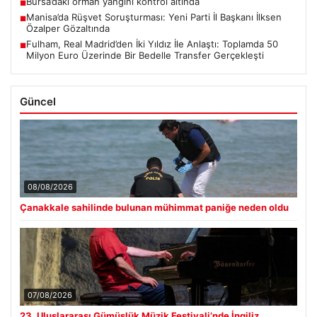
Bursa’daki orman yangını kontrol altında
■
Manisa’da Rüşvet Soruşturması: Yeni Parti İl Başkanı İlksen
■
Özalper Gözaltında
Fulham, Real Madrid’den İki Yıldız İle Anlaştı: Toplamda 50
■
Milyon Euro Üzerinde Bir Bedelle Transfer Gerçekleşti
Güncel
08/08/2026
Çanakkale sahilinde bulunan mühimmat paniğe neden oldu
07/08/2026
23. Uluslararası Gümüşlük Müzik Festivali’nde İngiliz