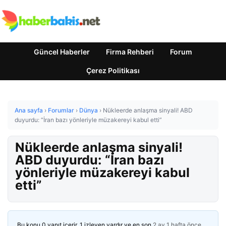
Güncel Haberler
Firma Rehberi
Forum
Çerez Politikası
Ana sayfa
›
Forumlar
›
Dünya
›
Nükleerde anlaşma sinyali! ABD
duyurdu: “İran bazı yönleriyle müzakereyi kabul etti”
Nükleerde anlaşma sinyali!
ABD duyurdu: “İran bazı
yönleriyle müzakereyi kabul
etti”
Bu konu 0 yanıt içerir, 1 izleyen vardır ve en son
2 ay 1 hafta önce