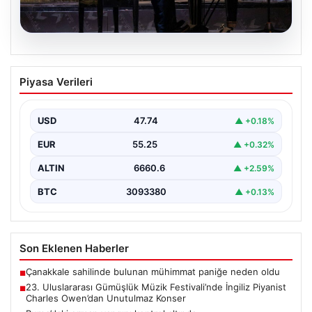
07.08.2026
23. Uluslararası Gümüşlük Müzik
Piyasa Verileri
Festivali’nde İngiliz Piyanist Charles
Owen’dan Unutulmaz Konser
USD
47.74
▲ +0.18%
Bodrum'un eşsiz atmosferinde düzenlenen 23.
Uluslararası Gümüşlük Müzik Festivali, bu yıl da
EUR
55.25
▲ +0.32%
sanatseverleri büyülemeye…
ALTIN
6660.6
▲ +2.59%
BTC
3093380
▲ +0.13%
Son Eklenen Haberler
Çanakkale sahilinde bulunan mühimmat paniğe neden oldu
■
23. Uluslararası Gümüşlük Müzik Festivali’nde İngiliz Piyanist
■
Charles Owen’dan Unutulmaz Konser