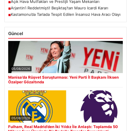
Açık Hava Mutfakları ve Prestijli Yaşam Mekanları
■
Arjantin’i Reddetmişti! Beşiktaş’tan Mauro Icardi Kararı
■
Kastamonu’da Tarlada Tespit Edilen İnsansız Hava Aracı Olayı
■
Güncel
05/08/2026
Manisa’da Rüşvet Soruşturması: Yeni Parti İl Başkanı İlksen
Özalper Gözaltında
05/08/2026
Fulham, Real Madrid’den İki Yıldız İle Anlaştı: Toplamda 50