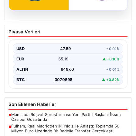
05.08.2026
Fulham, Real Madrid’den İki Yıldız İle
Piyasa Verileri
Anlaştı: Toplamda 50 Milyon Euro
Üzerinde Bir Bedelle Transfer
Gerçekleşti
USD
47.59
• 0.01%
Premier Lig’in köklü ekiplerinden Fulham, transfer
EUR
55.19
▲ +0.16%
pazarlığında önemli bir adım attı. İngiltere temsilcisi,
La…
ALTIN
6497.0
• 0.01%
BTC
3070598
▲ +0.82%
Son Eklenen Haberler
Manisa’da Rüşvet Soruşturması: Yeni Parti İl Başkanı İlksen
■
Özalper Gözaltında
Fulham, Real Madrid’den İki Yıldız İle Anlaştı: Toplamda 50
■
Milyon Euro Üzerinde Bir Bedelle Transfer Gerçekleşti