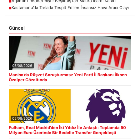
Arjantin’i Reddetmişti! Beşiktaş’tan Mauro Icardi Kararı
■
Kastamonu’da Tarlada Tespit Edilen İnsansız Hava Aracı Olayı
■
Güncel
05/08/2026
Manisa’da Rüşvet Soruşturması: Yeni Parti İl Başkanı İlksen
Özalper Gözaltında
05/08/2026
Fulham, Real Madrid’den İki Yıldız İle Anlaştı: Toplamda 50
Milyon Euro Üzerinde Bir Bedelle Transfer Gerçekleşti