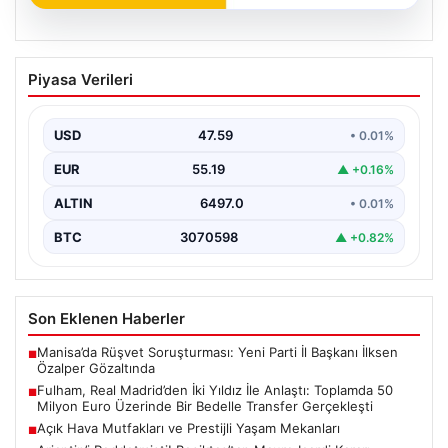
05.08.2026
Fulham, Real Madrid’den İki Yıldız İle
Piyasa Verileri
Anlaştı: Toplamda 50 Milyon Euro
Üzerinde Bir Bedelle Transfer
Gerçekleşti
USD
47.59
• 0.01%
Premier Lig’in köklü ekiplerinden Fulham, transfer
EUR
55.19
▲ +0.16%
pazarlığında önemli bir adım attı. İngiltere temsilcisi,
La…
ALTIN
6497.0
• 0.01%
BTC
3070598
▲ +0.82%
Son Eklenen Haberler
Manisa’da Rüşvet Soruşturması: Yeni Parti İl Başkanı İlksen
■
Özalper Gözaltında
Fulham, Real Madrid’den İki Yıldız İle Anlaştı: Toplamda 50
■
Milyon Euro Üzerinde Bir Bedelle Transfer Gerçekleşti
Açık Hava Mutfakları ve Prestijli Yaşam Mekanları
■