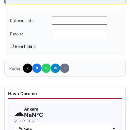
Kullanıcı adı:
Parola:
Beni hatırla
Paylaş:
Hava Durumu
☁
Ankara
NaN°C
ŞEHIR SEÇ