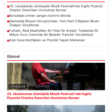
23. Uluslararası Gümüşlük Müzik Festivali’nde İngiliz Piyanist
■
Charles Owen’dan Unutulmaz Konser
Bursa’daki orman yangını kontrol altında
■
Manisa’da Rüşvet Soruşturması: Yeni Parti İl Başkanı İlksen
■
Özalper Gözaltında
Fulham, Real Madrid’den İki Yıldız İle Anlaştı: Toplamda 50
■
Milyon Euro Üzerinde Bir Bedelle Transfer Gerçekleşti
Açık Hava Mutfakları ve Prestijli Yaşam Mekanları
■
Güncel
07/08/2026
23. Uluslararası Gümüşlük Müzik Festivali’nde İngiliz
Piyanist Charles Owen’dan Unutulmaz Konser