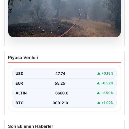
06.08.2026
Bursa’daki orman yangını kontrol altında
Piyasa Verileri
USD
47.74
▲ +0.18%
EUR
55.25
▲ +0.32%
ALTIN
6660.6
▲ +2.59%
BTC
3091210
▲ +1.02%
Son Eklenen Haberler