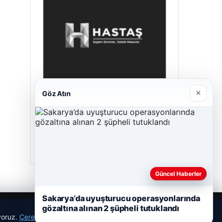
×
Göz Atın
Hastaş Beton
26/05/2026
Güncel Haberler
Sakarya’da uyuşturucu operasyonlarında
gözaltına alınan 2 şüpheli tutuklandı
ıyoruz.
Çerez Politikamız
Reddet
Kabul Et