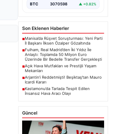
BTC
3070598
▲ +0.82%
Son Eklenen Haberler
Manisa’da Rüşvet Soruşturması: Yeni Parti
■
İl Başkanı İlksen Özalper Gözaltında
Fulham, Real Madrid’den İki Yıldız İle
■
Anlaştı: Toplamda 50 Milyon Euro
Üzerinde Bir Bedelle Transfer Gerçekleşti
Açık Hava Mutfakları ve Prestijli Yaşam
■
Mekanları
Arjantin’i Reddetmişti! Beşiktaş’tan Mauro
■
Icardi Kararı
Kastamonu’da Tarlada Tespit Edilen
■
İnsansız Hava Aracı Olayı
Güncel