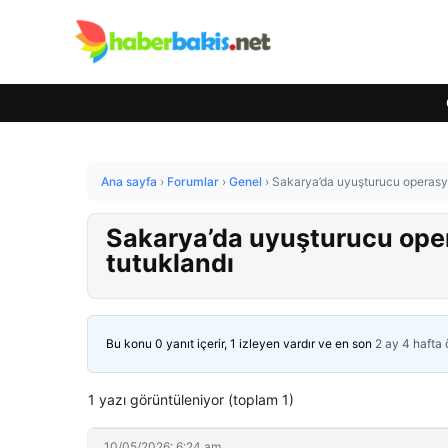
Ana sayfa
›
Forumlar
›
Genel
›
Sakarya’da uyuşturucu operasyo
Sakarya’da uyuşturucu oper
tutuklandı
Bu konu 0 yanıt içerir, 1 izleyen vardır ve en son
2 ay 4 hafta
1 yazı görüntüleniyor (toplam 1)
10/05/2026: 6:24 am