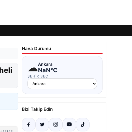
ı
Hava Durumu
☁
Ankara
heli
NaN°C
ŞEHIR SEÇ
Bizi Takip Edin
#15143