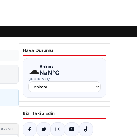
ı
Hava Durumu
☁
Ankara
NaN°C
ŞEHIR SEÇ
Bizi Takip Edin
#27811