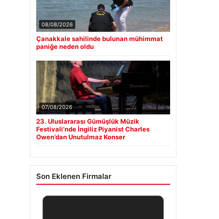
08/08/2026
Çanakkale sahilinde bulunan mühimmat
paniğe neden oldu
07/08/2026
23. Uluslararası Gümüşlük Müzik
Festivali’nde İngiliz Piyanist Charles
Owen’dan Unutulmaz Konser
Son Eklenen Firmalar