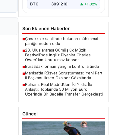
sanatseverleri büyülemeye…
BTC
3091210
▲ +1.02%
Son Eklenen Haberler
Çanakkale sahilinde bulunan mühimmat
■
paniğe neden oldu
23. Uluslararası Gümüşlük Müzik
■
Festivali’nde İngiliz Piyanist Charles
Owen’dan Unutulmaz Konser
Bursa’daki orman yangını kontrol altında
■
Manisa’da Rüşvet Soruşturması: Yeni Parti
■
İl Başkanı İlksen Özalper Gözaltında
Fulham, Real Madrid’den İki Yıldız İle
■
Anlaştı: Toplamda 50 Milyon Euro
Üzerinde Bir Bedelle Transfer Gerçekleşti
Güncel