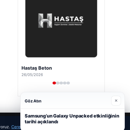
Hastaş Beton
26/05/2026
×
Göz Atın
Samsung’un Galaxy Unpacked etkinliğinin
tarihi açıklandı
ıyoruz.
Çerez Politikamız
Reddet
Kabul Et