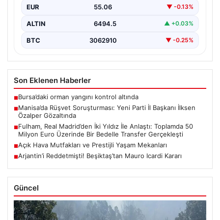
EUR
55.06
▼ -0.13%
gözaltına…
ALTIN
6494.5
▲ +0.03%
BTC
3062910
▼ -0.25%
Son Eklenen Haberler
Bursa’daki orman yangını kontrol altında
■
Manisa’da Rüşvet Soruşturması: Yeni Parti İl Başkanı İlksen
■
Özalper Gözaltında
Fulham, Real Madrid’den İki Yıldız İle Anlaştı: Toplamda 50
■
Milyon Euro Üzerinde Bir Bedelle Transfer Gerçekleşti
Açık Hava Mutfakları ve Prestijli Yaşam Mekanları
■
Arjantin’i Reddetmişti! Beşiktaş’tan Mauro Icardi Kararı
■
Güncel