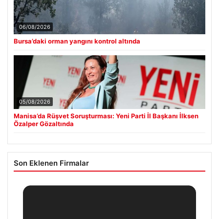
06/08/2026
Bursa’daki orman yangını kontrol altında
05/08/2026
Manisa’da Rüşvet Soruşturması: Yeni Parti İl Başkanı İlksen
Özalper Gözaltında
Son Eklenen Firmalar