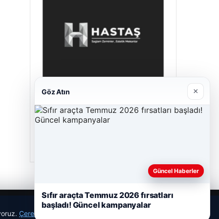
×
Göz Atın
Hastaş Beton
26/05/2026
Güncel Haberler
Sıfır araçta Temmuz 2026 fırsatları
başladı! Güncel kampanyalar
ıyoruz.
Çerez Politikamız
Reddet
Kabul Et