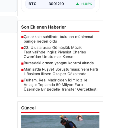
sanatseverleri büyülemeye…
BTC
3091210
▲ +1.02%
Son Eklenen Haberler
Çanakkale sahilinde bulunan mühimmat
■
paniğe neden oldu
23. Uluslararası Gümüşlük Müzik
■
Festivali’nde İngiliz Piyanist Charles
Owen’dan Unutulmaz Konser
Bursa’daki orman yangını kontrol altında
■
Manisa’da Rüşvet Soruşturması: Yeni Parti
■
İl Başkanı İlksen Özalper Gözaltında
Fulham, Real Madrid’den İki Yıldız İle
■
Anlaştı: Toplamda 50 Milyon Euro
Üzerinde Bir Bedelle Transfer Gerçekleşti
Güncel