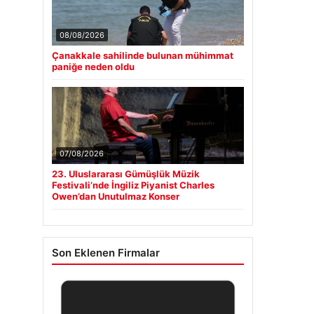
08/08/2026
Çanakkale sahilinde bulunan mühimmat
paniğe neden oldu
07/08/2026
23. Uluslararası Gümüşlük Müzik
Festivali’nde İngiliz Piyanist Charles
Owen’dan Unutulmaz Konser
Son Eklenen Firmalar