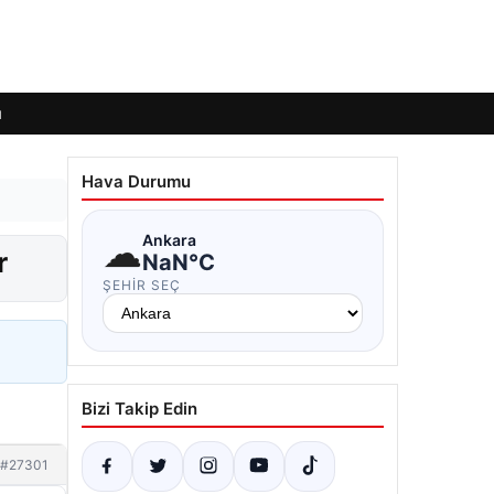
ı
Hava Durumu
☁
Ankara
r
NaN°C
ŞEHIR SEÇ
Bizi Takip Edin
#27301