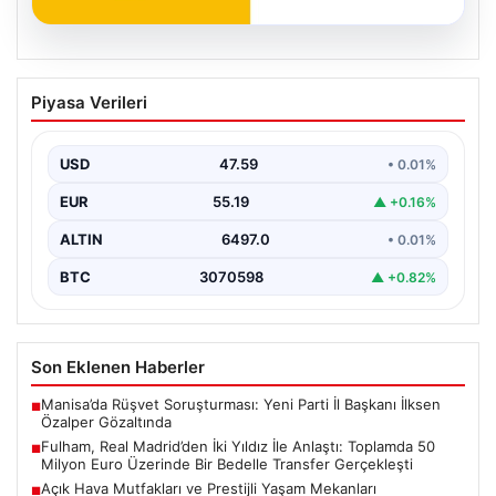
05.08.2026
Fulham, Real Madrid’den İki Yıldız İle
Piyasa Verileri
Anlaştı: Toplamda 50 Milyon Euro
Üzerinde Bir Bedelle Transfer
Gerçekleşti
USD
47.59
• 0.01%
Premier Lig’in köklü ekiplerinden Fulham, transfer
EUR
55.19
▲ +0.16%
pazarlığında önemli bir adım attı. İngiltere temsilcisi,
La…
ALTIN
6497.0
• 0.01%
BTC
3070598
▲ +0.82%
Son Eklenen Haberler
Manisa’da Rüşvet Soruşturması: Yeni Parti İl Başkanı İlksen
■
Özalper Gözaltında
Fulham, Real Madrid’den İki Yıldız İle Anlaştı: Toplamda 50
■
Milyon Euro Üzerinde Bir Bedelle Transfer Gerçekleşti
Açık Hava Mutfakları ve Prestijli Yaşam Mekanları
■