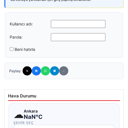
Kullanıcı adı:
Parola:
Beni hatırla
Paylaş:
Hava Durumu
☁
Ankara
NaN°C
ŞEHIR SEÇ