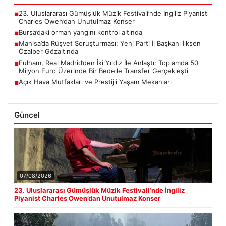
23. Uluslararası Gümüşlük Müzik Festivali’nde İngiliz Piyanist
■
Charles Owen’dan Unutulmaz Konser
Bursa’daki orman yangını kontrol altında
■
Manisa’da Rüşvet Soruşturması: Yeni Parti İl Başkanı İlksen
■
Özalper Gözaltında
Fulham, Real Madrid’den İki Yıldız İle Anlaştı: Toplamda 50
■
Milyon Euro Üzerinde Bir Bedelle Transfer Gerçekleşti
Açık Hava Mutfakları ve Prestijli Yaşam Mekanları
■
Güncel
07/08/2026
23. Uluslararası Gümüşlük Müzik Festivali’nde İngiliz
Piyanist Charles Owen’dan Unutulmaz Konser