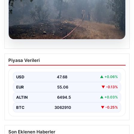
06.08.2026
Bursa’daki orman yangını kontrol altında
Piyasa Verileri
USD
47.68
▲ +0.06%
EUR
55.06
▼ -0.13%
ALTIN
6494.5
▲ +0.03%
BTC
3062910
▼ -0.25%
Son Eklenen Haberler