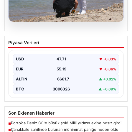
08.08.2026
Çanakkale sahilinde bulunan mühimmat
Piyasa Verileri
paniğe neden oldu
Çanakkale'nin merkezine bağlı Kepez beldesindeki
halka açık plajda deniz kıyısında metal bir cisim fark…
USD
47.71
▼ -0.03%
EUR
55.19
▼ -0.06%
ALTIN
6661.7
▲ +0.02%
BTC
3096026
▲ +0.09%
Son Eklenen Haberler
Porto’da Deniz Gül’e büyük şok! Milli yıldızın evine hırsız girdi
■
Çanakkale sahilinde bulunan mühimmat paniğe neden oldu
■