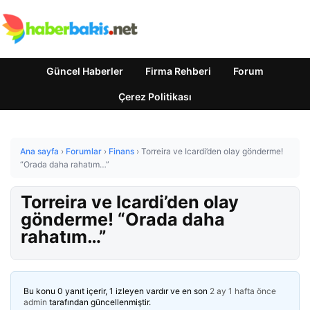
Güncel Haberler
Firma Rehberi
Forum
Çerez Politikası
Ana sayfa
›
Forumlar
›
Finans
›
Torreira ve Icardi’den olay gönderme!
“Orada daha rahatım…”
Torreira ve Icardi’den olay
gönderme! “Orada daha
rahatım…”
Bu konu 0 yanıt içerir, 1 izleyen vardır ve en son
2 ay 1 hafta önce
admin
tarafından güncellenmiştir.