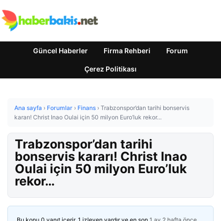
Güncel Haberler
Firma Rehberi
Forum
Çerez Politikası
Ana sayfa
›
Forumlar
›
Finans
›
Trabzonspor’dan tarihi bonservis
kararı! Christ Inao Oulai için 50 milyon Euro’luk rekor…
Trabzonspor’dan tarihi
bonservis kararı! Christ Inao
Oulai için 50 milyon Euro’luk
rekor…
Bu konu 0 yanıt içerir, 1 izleyen vardır ve en son
1 ay 2 hafta önce