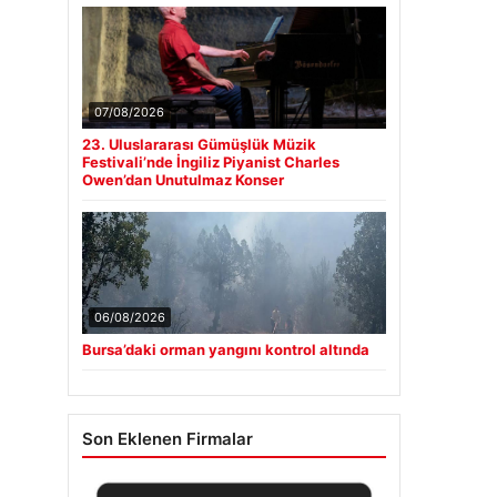
07/08/2026
23. Uluslararası Gümüşlük Müzik
Festivali’nde İngiliz Piyanist Charles
Owen’dan Unutulmaz Konser
06/08/2026
Bursa’daki orman yangını kontrol altında
Son Eklenen Firmalar