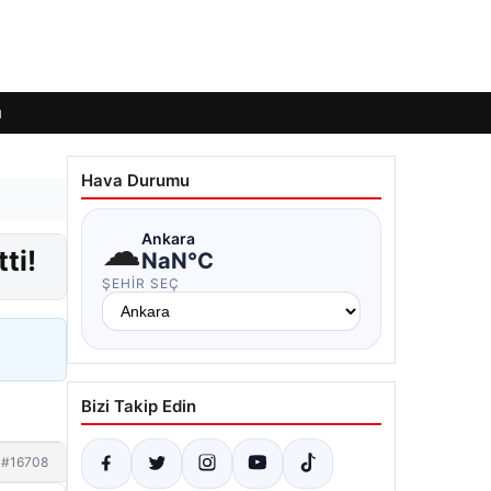
ı
Hava Durumu
☁
Ankara
ti!
NaN°C
ŞEHIR SEÇ
Bizi Takip Edin
#16708