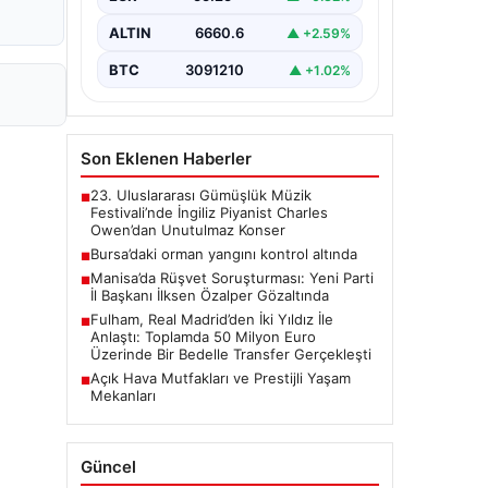
ALTIN
6660.6
▲ +2.59%
BTC
3091210
▲ +1.02%
Son Eklenen Haberler
23. Uluslararası Gümüşlük Müzik
■
Festivali’nde İngiliz Piyanist Charles
Owen’dan Unutulmaz Konser
Bursa’daki orman yangını kontrol altında
■
Manisa’da Rüşvet Soruşturması: Yeni Parti
■
İl Başkanı İlksen Özalper Gözaltında
Fulham, Real Madrid’den İki Yıldız İle
■
Anlaştı: Toplamda 50 Milyon Euro
Üzerinde Bir Bedelle Transfer Gerçekleşti
Açık Hava Mutfakları ve Prestijli Yaşam
■
Mekanları
Güncel