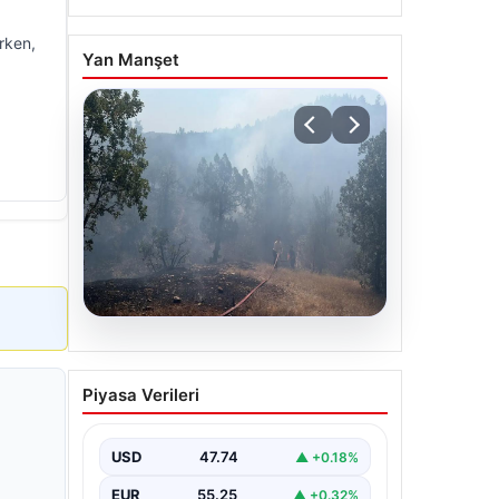
erken,
Yan Manşet
06.08.2026
Bursa’daki orman yangını
Piyasa Verileri
kontrol altında
USD
47.74
▲ +0.18%
EUR
55.25
▲ +0.32%