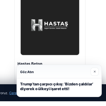
Hastaş Beton
26/05/2026
×
Göz Atın
Trump’tan çarpıcı çıkış: ‘Bizden çaldılar’
diyerek o ülkeyi işaret etti!
ıyoruz.
Çerez Politikamız
Reddet
Kabul Et